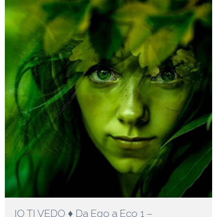
IO TI VEDO ♦ Da Ego a Eco 1 –