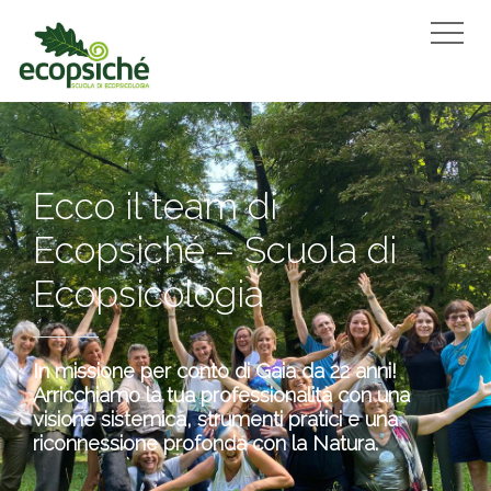
Ecopsiché:
Ecco il team di
Scuola di Ecopsicologia
Ecopsiché – Scuola di
e Formazione
Ecopsicologia
Professionale
In missione per conto di Gaia da 22 anni!
Arricchiamo la tua professionalità con una
La Terra ha bisogno di te. Presente al tuo
visione sistemica, strumenti pratici e una
valore, al tuo potere. Vieni… “Affonda le radici in
riconnessione profonda con la Natura.
ciò che sei e cambia il mondo con ciò che fai!”