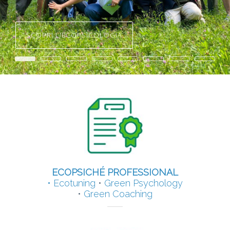
GUARDA I PROGETTI!
SCOPRI L'ECOPSICOLOGIA
•
•
•
•
•
•
•
•
ECOPSICHÉ PROFESSIONAL
•
Ecotuning
•
Green Psychology
•
Green Coaching