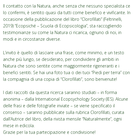
Il contatto con la Natura, anche senza che nessuno specialista ce
lo confermi, è sentito quasi da tutti come benefico e vivificante. In
occasione della pubblicazione del libro “Clorofillati” (Feltrinelli,
2019) “Ecopsiché – Scuola di Ecopsicologia”, sta raccogliendo
testimonianze su come la Natura ci ricarica, ognuno di noi, in
modi e in circostanze diverse.
L’invito è quello di lasciare una frase, come minimo, e un testo
anche più lungo, se desiderato, per condividere gli ambiti in
Natura che sono sentite come maggiormente rigeneranti e i
benefici sentiti. Se hai una foto tua o dei tuoi “Piedi per terra” con
la compagnia di una copia di “Clorofillati”, sono benvenute!
I dati raccolti da questa ricerca saranno studiati – in forma
anonima – dalla International Ecopsychology Society (IES). Alcune
delle frasi e delle fotografie inviate – se viene specificato il
consenso – saranno pubblicate sulla rubrica Clorofillati, curata
dall’Autrice del libro, della rivista mensile “Naturalmente”, ogni
mese in edicola.
Grazie per la tua partecipazione e condivisione!