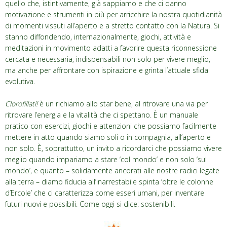
quello che, istintivamente, già sappiamo e che ci danno
motivazione e strumenti in più per arricchire la nostra quotidianità
di momenti vissuti all’aperto e a stretto contatto con la Natura. Si
stanno diffondendo, internazionalmente, giochi, attività e
meditazioni in movimento adatti a favorire questa riconnessione
cercata e necessaria, indispensabili non solo per vivere meglio,
ma anche per affrontare con ispirazione e grinta l’attuale sfida
evolutiva.
Clorofillati!
è un richiamo allo star bene, al ritrovare una via per
ritrovare l’energia e la vitalità che ci spettano. È un manuale
pratico con esercizi, giochi e attenzioni che possiamo facilmente
mettere in atto quando siamo soli o in compagnia, all’aperto e
non solo. È, soprattutto, un invito a ricordarci che possiamo vivere
meglio quando impariamo a stare ‘col mondo’ e non solo ‘sul
mondo’, e quanto – solidamente ancorati alle nostre radici legate
alla terra – diamo fiducia all’inarrestabile spinta ‘oltre le colonne
d’Ercole’ che ci caratterizza come esseri umani, per inventare
futuri nuovi e possibili. Come oggi si dice: sostenibili.