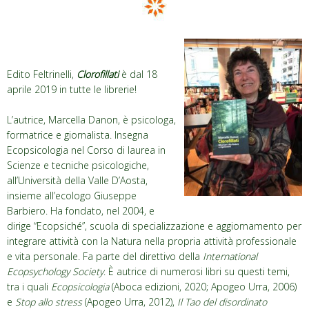
Edito Feltrinelli,
Clorofillati
è dal 18
aprile 2019 in tutte le librerie!
L’autrice, Marcella Danon, è psicologa,
formatrice e giornalista. Insegna
Ecopsicologia nel Corso di laurea in
Scienze e tecniche psicologiche,
all’Università della Valle D’Aosta,
insieme all’ecologo Giuseppe
Barbiero. Ha fondato, nel 2004, e
dirige “Ecopsiché”, scuola di specializzazione e aggiornamento per
integrare attività con la Natura nella propria attività professionale
e vita personale. Fa parte del direttivo della
International
Ecopsychology Society
. È autrice di numerosi libri su questi temi,
tra i quali
Ecopsicologia
(Aboca edizioni, 2020; Apogeo Urra, 2006)
e
Stop allo stress
(Apogeo Urra, 2012),
Il Tao del disordinato