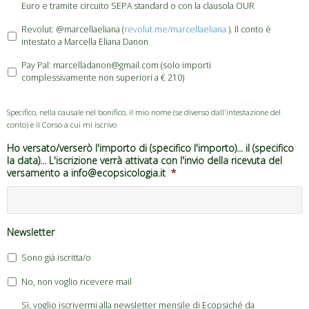
Euro e tramite circuito SEPA standard o con la clausola OUR
Revolut: @marcellaeliana (
revolut.me/marcellaeliana
). Il conto è
intestato a Marcella Eliana Danon
Pay Pal: marcelladanon@gmail.com (solo importi
complessivamente non superiori a € 210)
Specifico, nella causale nel bonifico, il mio nome (se diverso dall'intestazione del
conto) e il Corso a cui mi iscrivo
Ho versato/verserò l'importo di (specifico l'importo)... il (specifico
la data)... L'iscrizione verrà attivata con l'invio della ricevuta del
versamento a info@ecopsicologia.it
*
Newsletter
Sono già iscritta/o
No, non voglio ricevere mail
Sì, voglio iscrivermi alla newsletter mensile di Ecopsiché da