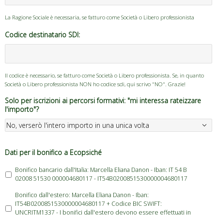
La Ragione Sociale è necessaria, se fatturo come Società o Libero professionista
Codice destinatario SDI:
Il codice è necessario, se fatturo come Società o Libero professionista. Se, in quanto
Società o Libero professionista NON ho codice sdi, qui scrivo "NO". Grazie!
Solo per iscrizioni ai percorsi formativi: "mi interessa rateizzare
l'importo"?
Dati per il bonifico a Ecopsiché
Bonifico bancario dall'Italia: Marcella Eliana Danon - Iban: IT 54 B
02008 51530 000004680117 - IT54B0200851530000004680117
Bonifico dall'estero: Marcella Eliana Danon - Iban:
IT54B0200851530000004680117 + Codice BIC SWIFT:
UNCRITM1337 - I bonifici dall'estero devono essere effettuati in