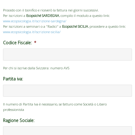
Procedo con il bonifico e riceverò la fattura nei giorni successivi.
Per iscrizioni a
Ecopsiché SARDEGNA
, compilo il modulo a questo link:
www.ecopsicologia.it/iscrizione-sardegna/
Per iscrizioni a seminari o a "Radici" a
Ecopsiché SICILIA
, procedere a questo link:
www.ecopsicologia.it/iscrizione-sicilia/
Codice Fiscale:
*
Per chi si iscrive dalla Svizzera: numero AVS
Partita iva:
Il numero di Partita Iva è necessario, se fatturo come Società o Libero
professionista
Ragione Sociale: