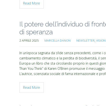
Read More
Il potere dell’individuo di fron
di speranza
2 APRILE 2025
MARCELLA DANON
NEWSLETTER
,
VISION
In un’epoca segnata da sfide senza precedenti, come i confl
cambiamento climatico e la perdita di biodiversità, il se
Europa un libro che sta circolando proprio in questi giorn
Than You Think” di Karen O’Brien promuove il messaggio pot
L’autrice, scienziata sociale di fama internazionale e p
Read More