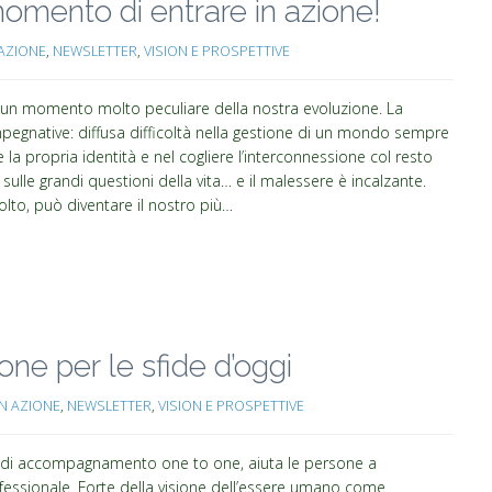
momento di entrare in azione!
AZIONE
,
NEWSLETTER
,
VISION E PROSPETTIVE
in un momento molto peculiare della nostra evoluzione. La
mpegnative: diffusa difficoltà nella gestione di un mondo sempre
 la propria identità e nel cogliere l’interconnessione col resto
sulle grandi questioni della vita… e il malessere è incalzante.
lto, può diventare il nostro più…
ne per le sfide d’oggi
N AZIONE
,
NEWSLETTER
,
VISION E PROSPETTIVE
so di accompagnamento one to one, aiuta le persone a
professionale. Forte della visione dell’essere umano come