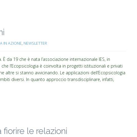
ni
A IN AZIONE
,
NEWSLETTER
a. È da 19 che è nata l’associazione internazionale IES, in
he l’Ecopsicologia è coinvolta in progetti istituzionali e privati
he altre si stanno avvicinando. Le applicazioni dell’Ecopsicologia
iti diversi. In quanto approccio transdisciplinare, infatti,
 fiorire le relazioni