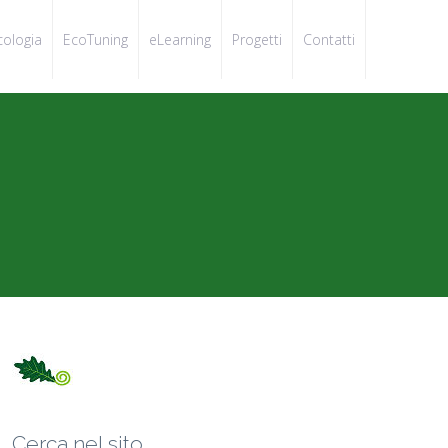
cologia
EcoTuning
eLearning
Progetti
Contatti
Cerca nel sito