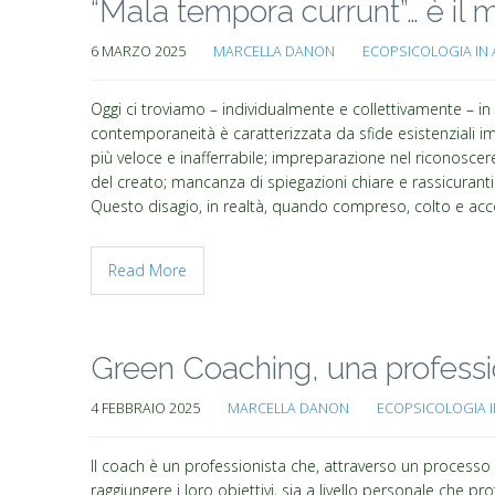
“Mala tempora currunt”… è il 
6 MARZO 2025
MARCELLA DANON
ECOPSICOLOGIA IN 
Oggi ci troviamo – individualmente e collettivamente – 
contemporaneità è caratterizzata da sfide esistenziali i
più veloce e inafferrabile; impreparazione nel riconoscere
del creato; mancanza di spiegazioni chiare e rassicuranti 
Questo disagio, in realtà, quando compreso, colto e acco
Read More
Green Coaching, una professio
4 FEBBRAIO 2025
MARCELLA DANON
ECOPSICOLOGIA I
Il coach è un professionista che, attraverso un proces
raggiungere i loro obiettivi, sia a livello personale che 