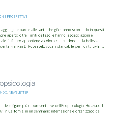
ION E PROSPETTIVE
 aggiungere parole alle tante che già stanno scorrendo in questi
re aperto oltre i limiti dell’ego, e hanno lasciato azioni e
le. “Il futuro appartiene a coloro che credono nella bellezza
nte Franklin D. Roosevelt, voce instancabile per i diritti civili, i…
copsicologia
ONDO
,
NEWSLETTER
 delle figure più rappresentative dell’Ecopsicologia. Ho avuto il
7, in California, in un seminario internazionale organizzato da