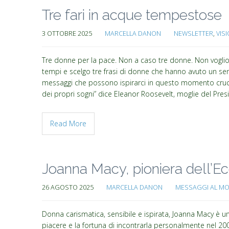
Tre fari in acque tempestose
3 OTTOBRE 2025
MARCELLA DANON
NEWSLETTER
,
VIS
Tre donne per la pace. Non a caso tre donne. Non voglio
tempi e scelgo tre frasi di donne che hanno avuto un senti
messaggi che possono ispirarci in questo momento crucia
dei propri sogni” dice Eleanor Roosevelt, moglie del Preside
Read More
Joanna Macy, pioniera dell’E
26 AGOSTO 2025
MARCELLA DANON
MESSAGGI AL M
Donna carismatica, sensibile e ispirata, Joanna Macy è una
piacere e la fortuna di incontrarla personalmente nel 200