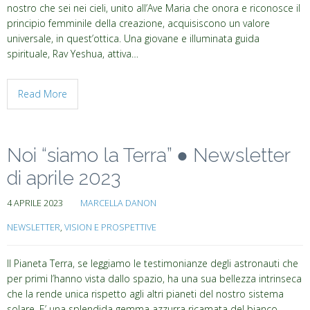
nostro che sei nei cieli, unito all’Ave Maria che onora e riconosce il
principio femminile della creazione, acquisiscono un valore
universale, in quest’ottica. Una giovane e illuminata guida
spirituale, Rav Yeshua, attiva…
Read More
Noi “siamo la Terra” ● Newsletter
di aprile 2023
4 APRILE 2023
MARCELLA DANON
NEWSLETTER
,
VISION E PROSPETTIVE
Il Pianeta Terra, se leggiamo le testimonianze degli astronauti che
per primi l’hanno vista dallo spazio, ha una sua bellezza intrinseca
che la rende unica rispetto agli altri pianeti del nostro sistema
solare. E’ una splendida gemma azzurra ricamata del bianco