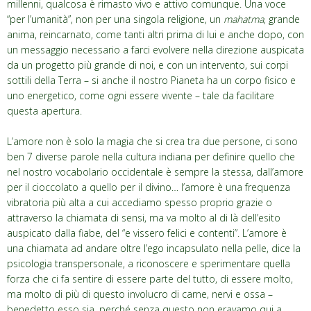
millenni, qualcosa è rimasto vivo e attivo comunque. Una voce
“per l’umanità”, non per una singola religione, un
mahatma
, grande
anima, reincarnato, come tanti altri prima di lui e anche dopo, con
un messaggio necessario a farci evolvere nella direzione auspicata
da un progetto più grande di noi, e con un intervento, sui corpi
sottili della Terra – si anche il nostro Pianeta ha un corpo fisico e
uno energetico, come ogni essere vivente – tale da facilitare
questa apertura.
L’amore non è solo la magia che si crea tra due persone, ci sono
ben 7 diverse parole nella cultura indiana per definire quello che
nel nostro vocabolario occidentale è sempre la stessa, dall’amore
per il cioccolato a quello per il divino… l’amore è una frequenza
vibratoria più alta a cui accediamo spesso proprio grazie o
attraverso la chiamata di sensi, ma va molto al di là dell’esito
auspicato dalla fiabe, del “e vissero felici e contenti”. L’amore è
una chiamata ad andare oltre l’ego incapsulato nella pelle, dice la
psicologia transpersonale, a riconoscere e sperimentare quella
forza che ci fa sentire di essere parte del tutto, di essere molto,
ma molto di più di questo involucro di carne, nervi e ossa –
benedetto esso sia, perché senza questo non eravamo qui a