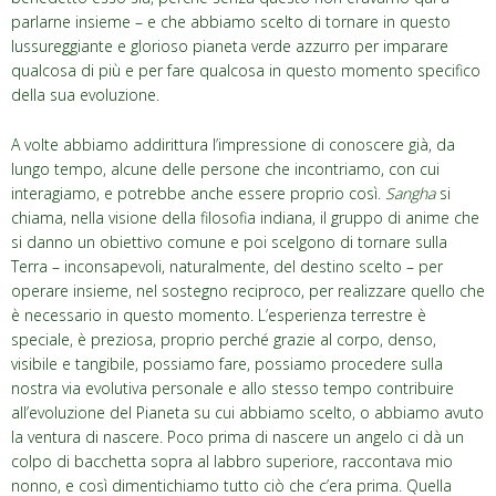
parlarne insieme – e che abbiamo scelto di tornare in questo
lussureggiante e glorioso pianeta verde azzurro per imparare
qualcosa di più e per fare qualcosa in questo momento specifico
della sua evoluzione.
A volte abbiamo addirittura l’impressione di conoscere già, da
lungo tempo, alcune delle persone che incontriamo, con cui
interagiamo, e potrebbe anche essere proprio così.
Sangha
si
chiama, nella visione della filosofia indiana, il gruppo di anime che
si danno un obiettivo comune e poi scelgono di tornare sulla
Terra – inconsapevoli, naturalmente, del destino scelto – per
operare insieme, nel sostegno reciproco, per realizzare quello che
è necessario in questo momento. L’esperienza terrestre è
speciale, è preziosa, proprio perché grazie al corpo, denso,
visibile e tangibile, possiamo fare, possiamo procedere sulla
nostra via evolutiva personale e allo stesso tempo contribuire
all’evoluzione del Pianeta su cui abbiamo scelto, o abbiamo avuto
la ventura di nascere. Poco prima di nascere un angelo ci dà un
colpo di bacchetta sopra al labbro superiore, raccontava mio
nonno, e così dimentichiamo tutto ciò che c’era prima. Quella