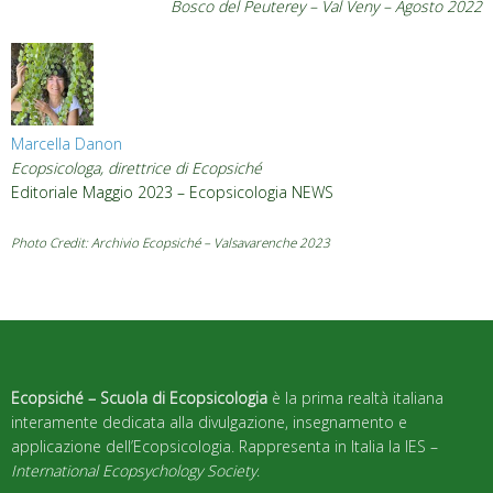
Bosco del Peuterey – Val Veny – Agosto 2022
Marcella Danon
Ecopsicologa, direttrice di Ecopsiché
Editoriale Maggio 2023 – Ecopsicologia NEWS
Photo Credit: Archivio Ecopsiché – Valsavarenche 2023
Ecopsiché – Scuola di Ecopsicologia
è la prima realtà italiana
interamente dedicata alla divulgazione, insegnamento e
applicazione dell’Ecopsicologia. Rappresenta in Italia la IES –
International Ecopsychology Society
.