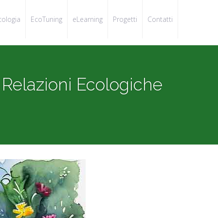
cologia
EcoTuning
eLearning
Progetti
Contatti
Relazioni Ecologiche