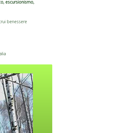
uto, escursionismo,
ltrui benessere
alia