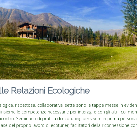
lle Relazioni Ecologiche
alogica, rispettosa, collaborativa, sette sono le tappe messe in eviden
sieme le competenze necessarie per interagire con gli altri, col mond
l’incontro. Seminario di pratica di ecotuning per vivere in prima persona 
ase del proprio lavoro di ecotuner, facilitatori della riconnessione con