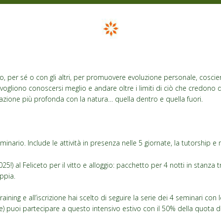
no, per sé o con gli altri, per promuovere evoluzione personale, coscie
e vogliono conoscersi meglio e andare oltre i limiti di ciò che credono d
azione più profonda con la natura… quella dentro e quella fuori.
minario. Include le attività in presenza nelle 5 giornate, la tutorship e 
5!) al Feliceto per il vitto e alloggio: pacchetto per 4 notti in stanza 
ppia.
raining e all’iscrizione hai scelto di seguire la serie dei 4 seminari con
e) puoi partecipare a questo intensivo estivo con il 50% della quota d