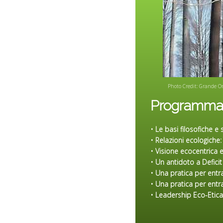
Photo Credit: Grande O
Programma “
• Le basi filosofiche e 
• Relazioni ecologiche:
• Visione ecocentrica e
•
Un antidoto a
Defici
• Una pratica per entr
• Una pratica per entr
• Leadership Eco-Etic