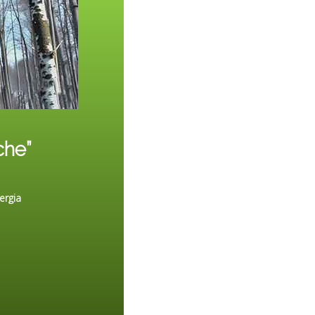
che”
ergia