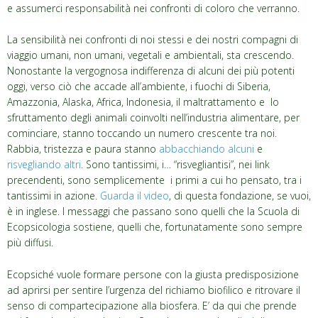
e assumerci responsabilità nei confronti di coloro che verranno.
La sensibilità nei confronti di noi stessi e dei nostri compagni di
viaggio umani, non umani, vegetali e ambientali, sta crescendo.
Nonostante la vergognosa indifferenza di alcuni dei più potenti
oggi, verso ciò che accade all’ambiente, i fuochi di Siberia,
Amazzonia, Alaska, Africa, Indonesia, il maltrattamento e lo
sfruttamento degli animali coinvolti nell’industria alimentare, per
cominciare, stanno toccando un numero crescente tra noi.
Rabbia, tristezza e paura stanno
abbacchiando alcuni
e
risvegliando
altri
. Sono tantissimi, i… “risvegliantisi”, nei link
precendenti, sono semplicemente i primi a cui ho pensato, tra i
tantissimi in azione.
Guarda il video
, di questa fondazione, se vuoi,
è in inglese. I messaggi che passano sono quelli che la Scuola di
Ecopsicologia sostiene, quelli che, fortunatamente sono sempre
più diffusi.
Ecopsiché vuole formare persone con la giusta predisposizione
ad aprirsi per sentire l’urgenza del richiamo biofilico e ritrovare il
senso di compartecipazione alla biosfera. E’ da qui che prende