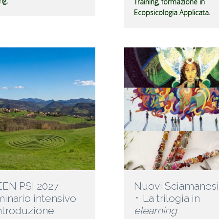
ng.
Training, formazione in
Ecopsicologia Applicata.
EN PSI 2027 –
Nuovi Sciamanes
inario intensivo
᛫ La trilogia in
introduzione
elearning