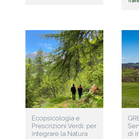
Traini
Ecopsicologia e
GRE
Prescrizioni Verdi: per
Sem
integrare la Natura
di 