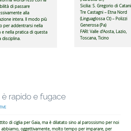
Sicilia
: S. Gregorio di Catan
bilità di passare
Tre Castagni – Etna Nord
ssivamente alla
(Linguaglossa Ct) – Polizzi
zione intera. Il modo più
Generosa (Pa)
o per addentrarsi nella
FARI
: Valle d’Aosta, Lazio,
a e nella pratica di questa
Toscana, Ticino
 disciplina.
a è rapido e fugace
TIVE
ttito di ciglia per Gaia, ma è dilatato sino al parossismo per noi
n abbiamo, oggettivamente, molto tempo per imparare, per