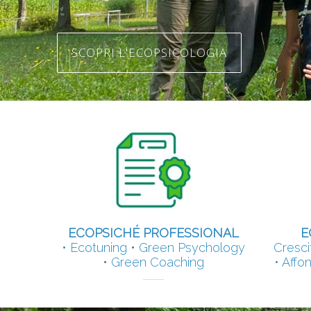
SCOPRI L'ECOPSICOLOGIA
ECOPSICHÉ PROFESSIONAL
E
•
Ecotuning
•
Green Psychology
Cresci
•
Green Coaching
• Affon