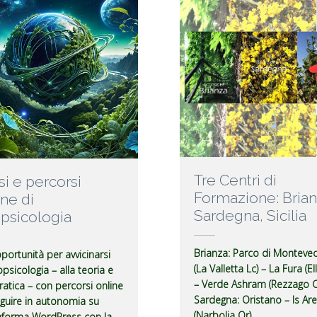
Tre Centri di
si e percorsi
Formazione: Brian
ine di
Sardegna, Sicilia
psicologia
Brianza
: Parco di Montevec
portunità per avvicinarsi
(La Valletta Lc) – La Fura (El
opsicologia – alla teoria e
– Verde Ashram (Rezzago C
pratica – con percorsi online
Sardegna
: Oristano – Is Ar
guire in autonomia su
(Narbolia Or)
aforma WordPress con la