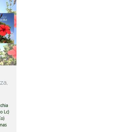
za,
chia
lo Lc)
o)
enas