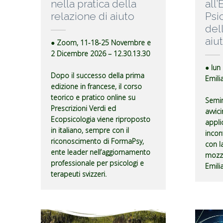
nella pratica della
all
relazione di aiuto
Psi
del
aiu
● Zoom, 11-18-25 Novembre e
2 Dicembre 2026 – 12.30.13.30
● lun
Dopo il successo della prima
Emili
edizione in francese, il corso
teorico e pratico online su
Semin
Prescrizioni Verdi ed
avvici
Ecopsicologia viene riproposto
appli
in italiano, sempre con il
incont
riconoscimento di FormaPsy,
con l
ente leader nell’aggiornamento
mozza
professionale per psicologi e
Emili
terapeuti svizzeri.