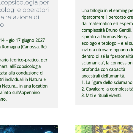
’Ecopsicologia per
cologi e operatori
Una trilogia in eLearning pe
la relazione di
ripercorrere il percorso cr
to
dal matematico ed esperto
complessità Bruno Gentili,
ispirato a Thomas Berry –
 14 – gio 17 giugno 2027
ecologo e teologo – e al s
a Romagna (Canossa, Re)
invito a ritrovare ognuno d
dentro di sé la “personalit
ario teorico-pratico, per
sciamanica”, la connession
narsi all’Ecopsicologia
profonda con capacità
cata alla conduzione di
ancestrali dell’umanità.
ri individuali in Natura e
1. La figura dello sciamano
a Natura… in una location
2. Cavalcare la complessità
fiato sull’Appennino
3. Miti e rituali viventi.
ano.