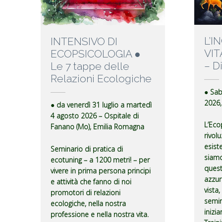
L’I
INTENSIVO DI
VIT
ECOPSICOLOGIA ●
– D
Le 7 tappe delle
Relazioni Ecologiche
● Sa
2026, 
● da venerdì 31 luglio a martedì
4 agosto 2026 – Ospitale di
L’Ecop
Fanano (Mo), Emilia Romagna
rivol
esist
Seminario di pratica di
siamo
ecotuning – a 1200 metri! – per
quest
vivere in prima persona principi
azzur
e attività che fanno di noi
vista
promotori di relazioni
semin
ecologiche, nella nostra
inizi
professione e nella nostra vita.