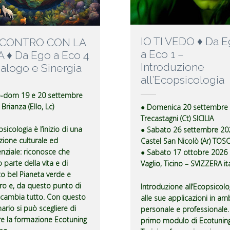
IO TI VEDO ♦ Da 
NCONTRO CON LA
a Eco 1 –
A ♦ Da Ego a Eco 4
Introduzione
ialogo e Sinergia
all’Ecopsicologia
b-dom 19 e 20 settembre
Brianza (Ello, Lc)
● Domenica 20 settembre
Trecastagni (Ct) SICILIA
sicologia è l’inizio di una
● Sabato 26 settembre 20
uzione culturale ed
Castel San Nicolò (Ar) TOS
enziale: riconosce che
● Sabato 17 ottobre 2026
 parte della vita e di
Vaglio, Ticino – SVIZZERA it
o bel Pianeta verde e
ro e, da questo punto di
Introduzione all’Ecopsicolo
, cambia tutto. Con questo
alle sue applicazioni in am
ario si può scegliere di
personale e professionale. 
are la formazione Ecotuning
primo modulo di Ecotunin