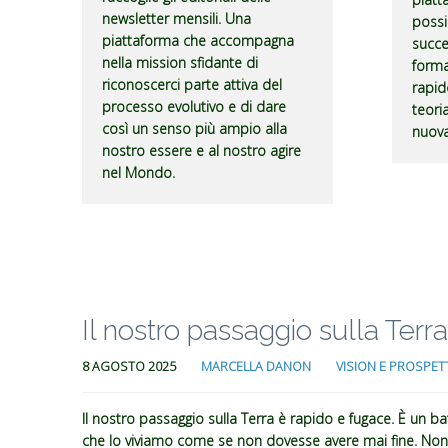
newsletter mensili. Una
possi
piattaforma che accompagna
succe
nella mission sfidante di
forma
riconoscerci parte attiva del
rapid
processo evolutivo e di dare
teori
così un senso più ampio alla
nuova
nostro essere e al nostro agire
nel Mondo.
Il nostro passaggio sulla Terr
8 AGOSTO 2025
MARCELLA DANON
VISION E PROSPET
Il nostro passaggio sulla Terra è rapido e fugace. È un ba
che lo viviamo come se non dovesse avere mai fine. No