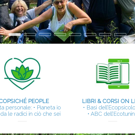
•
•
•
•
•
•
•
•
COPSICHÉ PEOPLE
LIBRI & CORSI ON L
ta personale: • Pianeta io
• Basi dell’Ecopsicol
da le radici in ciò che sei
• ABC dell’Ecotuni