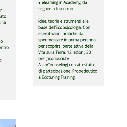
● elearning in Academy, da
seguire a tuo ritmo
r
eato
Idee, teorie e strumenti alla
 di
base dell’Ecopsicologia. Con
esercitazioni pratiche da
sperimentare in prima persona
uo
per scoprirsi parte attiva della
entro
Vita sulla Terra. 12 lezioni, 30
à
ore (riconosciute
e
AssoCounseling) con attestato
di partecipazione. Propedeutico
a Ecotuning Training.
.
.