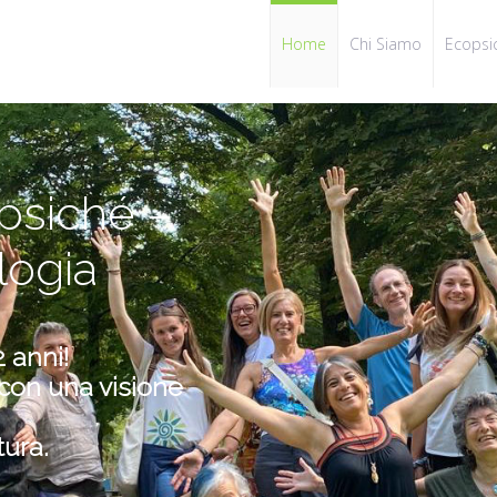
Home
Chi Siamo
Ecopsi
opsiché –
logia
 anni!
 con una visione
ura.