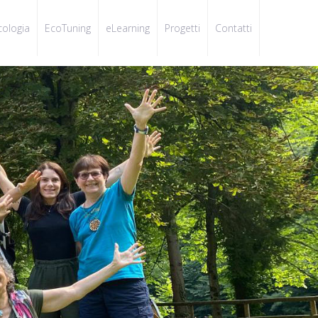
cologia
EcoTuning
eLearning
Progetti
Contatti