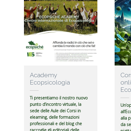
Academy
Cor
Ecopsicologia
onl
Eco
Ti presentiamo il nostro nuovo
punto d’incontro virtuale, la
Un’op
sede delle Aule dei Corsi in
all’Ec
elearning, delle formazioni
alla 
professionali e del blog che
da se
raccoglie gli editoriali delle
piatt