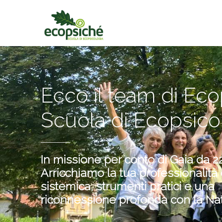
Ecco il team di Ec
Scuola di Ecopsico
In missione per conto di Gaia da 22
Arricchiamo la tua professionalità
sistemica, strumenti pratici e una
riconnessione profonda con la Nat