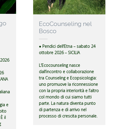
Ego
EcoCounseling nel
Bosco
● Pendici dell’Etna – sabato 24
ottobre 2026 – SICILIA
 2026
L’Ecocounseling nasce
dall’incontro e collaborazione
26
tra Counseling e Ecopsicologia:
CANA
uno promuove la riconnessione
con la propria interiorità e l’altro
aliana
col mondo di cui siamo tutti
parte. La natura diventa punto
gia e
di partenza e di arrivo nel
bito
processo di crescita personale.
È il
g