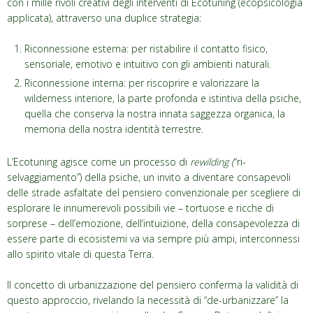
con i mille rivoli creativi degli interventi di Ecotuning (ecopsicologia
applicata), attraverso una duplice strategia:
Riconnessione esterna: per ristabilire il contatto fisico,
sensoriale, emotivo e intuitivo con gli ambienti naturali.
Riconnessione interna: per riscoprire e valorizzare la
wilderness interiore, la parte profonda e istintiva della psiche,
quella che conserva la nostra innata saggezza organica, la
memoria della nostra identità terrestre.
L’Ecotuning agisce come un processo di
rewilding (
“ri-
selvaggiamento”) della psiche, un invito a diventare consapevoli
delle strade asfaltate del pensiero convenzionale per scegliere di
esplorare le innumerevoli possibili vie – tortuose e ricche di
sorprese – dell’emozione, dell’intuizione, della consapevolezza di
essere parte di ecosistemi va via sempre più ampi, interconnessi
allo spirito vitale di questa Terra.
Il concetto di urbanizzazione del pensiero conferma la validità di
questo approccio, rivelando la necessità di “de-urbanizzare” la