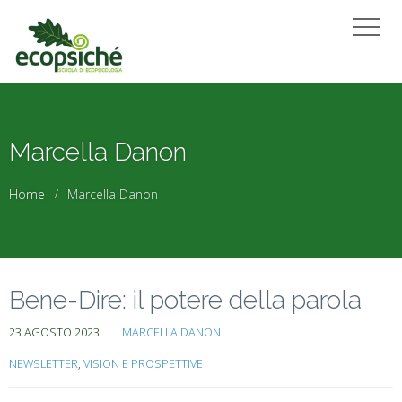
Marcella Danon
Home
Marcella Danon
Bene-Dire: il potere della parola
23 AGOSTO 2023
MARCELLA DANON
NEWSLETTER
,
VISION E PROSPETTIVE