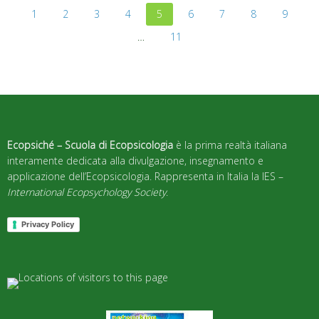
1
2
3
4
5
6
7
8
9
…
11
Ecopsiché – Scuola di Ecopsicologia
è la prima realtà italiana
interamente dedicata alla divulgazione, insegnamento e
applicazione dell’Ecopsicologia. Rappresenta in Italia la IES –
International Ecopsychology Society
.
Privacy Policy