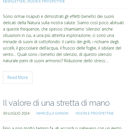
NEWSLETTER
,
VISION E PROSPETTIVE
Sono ormai risaputi e dimostrati gli effetti benefici dei suoni
delicati della Natura sulla nostra salute. Siamo così poco abituati
a queste frequenze, che spesso chiamiamo ‘silenzio’ anche
situazioni in cui, a una più attenta esplorazione, ci sono una
miriade di suoni di sottofondo: il canto dei grilli, i richiami degli
uccelli, il gocciolare dell’acqua, il fruscio delle foglie, il sibilare del
vento… Quali sono i benefici del silenzio, di questo silenzio
naturale pieni di suoni armonici? Riduzione dello stress:…
Read More
Il valore di una stretta di mano
30 LUGLIO 2024
MARCELLA DANON
VISION E PROSPETTIVE
Fino a non molto tempo fa, gli accordi si siglavano con un gesto,