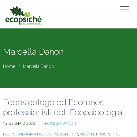
Marcella Danon
Home
Marcella Danon
Ecopsicologo ed Ecotuner:
professionisti dell’Ecopsicologia
13 GENNAIO 2025
MARCELLA DANON
ECOPSICOLOGIA IN AZIONE
,
NEWSLETTER
,
VISION E PROSPETTIVE