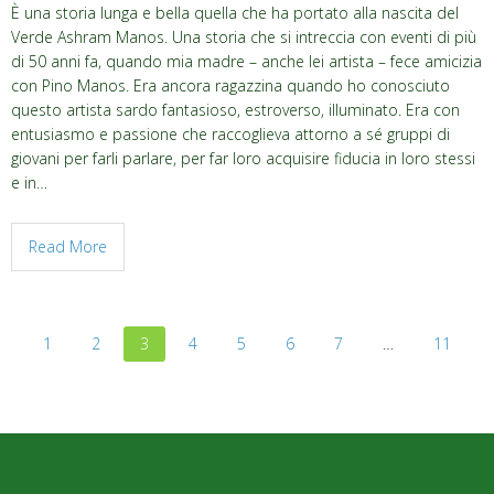
È una storia lunga e bella quella che ha portato alla nascita del
Verde Ashram Manos. Una storia che si intreccia con eventi di più
di 50 anni fa, quando mia madre – anche lei artista – fece amicizia
con Pino Manos. Era ancora ragazzina quando ho conosciuto
questo artista sardo fantasioso, estroverso, illuminato. Era con
entusiasmo e passione che raccoglieva attorno a sé gruppi di
giovani per farli parlare, per far loro acquisire fiducia in loro stessi
e in…
Read More
1
2
3
4
5
6
7
…
11