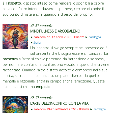
è il
rispetto
. Rispetto inteso come rendersi disponibili a capire
cosa con l’altro intende davvero esprimere, cercare di capire il
suo punto di vista anche quando è diverso dal proprio.
4°-5° sequoia
MINDFULNESS E ARCOBALENO
►
sab-dom 11-12 aprile 2026 – Brianza
►
Sardegna
►
Sicilia
Un incontro si svolge sempre nel presente ed è
sul presente che bisogna essere sintonizzati. La
presenza
all’altro si coltiva partendo dall’attenzione a se stessi,
per non fare confusione tra il proprio vissuto e quello che ci viene
raccontato. Quando l’altro è stato accolto e compreso nella sua
unicità, si crea una risonanza su un piano diverso da quello
mentale e razionale, entra in campo anche l’emozione. Questa
risonanza si chiama
empatia
.
6°-7° sequoia
L’ARTE DELL’INCONTRO CON LA VITA
►
sab-dom 19-20 settembre 2026 – Brianza
►
Sardegna