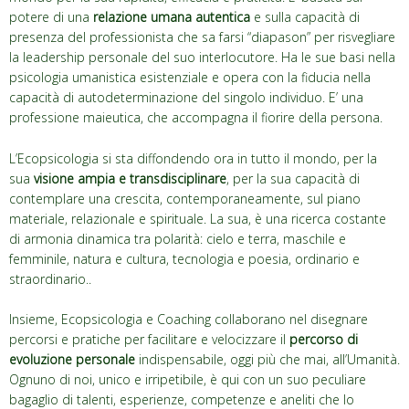
potere di una
relazione umana autentica
e sulla capacità di
presenza del professionista che sa farsi “diapason” per risvegliare
la leadership personale del suo interlocutore. Ha le sue basi nella
psicologia umanistica esistenziale e opera con la fiducia nella
capacità di autodeterminazione del singolo individuo. E’ una
professione maieutica, che accompagna il fiorire della persona.
L’Ecopsicologia si sta diffondendo ora in tutto il mondo, per la
sua
visione ampia e transdisciplinare
, per la sua capacità di
contemplare una crescita, contemporaneamente, sul piano
materiale, relazionale e spirituale. La sua, è una ricerca costante
di armonia dinamica tra polarità: cielo e terra, maschile e
femminile, natura e cultura, tecnologia e poesia, ordinario e
straordinario..
Insieme, Ecopsicologia e Coaching collaborano nel disegnare
percorsi e pratiche per facilitare e velocizzare il
percorso di
evoluzione personale
indispensabile, oggi più che mai, all’Umanità.
Ognuno di noi, unico e irripetibile, è qui con un suo peculiare
bagaglio di talenti, esperienze, competenze e aneliti che lo