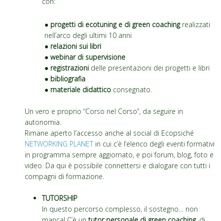
con:
● progetti di ecotuning e di green coaching
realizzati
nell’arco degli ultimi 10 anni
● relazioni sui libri
●
webinar di supervisione
●
registrazioni
delle presentazioni dei progetti e libri
●
bibliografia
●
materiale didattico
consegnato.
Un vero e proprio “Corso nel Corso”, da seguire in
autonomia.
Rimane aperto l’accesso anche al social di Ecopsiché
NETWORKING PLANET
in cui c’è l’elenco degli eventi formativi
in programma sempre aggiornato, e poi forum, blog, foto e
video. Da qui è possibile connettersi e dialogare con tutti i
compagni di formazione.
TUTORSHIP
In questo percorso complesso, il sostegno… non
manca! C’è un
tutor personale di green coaching
, di