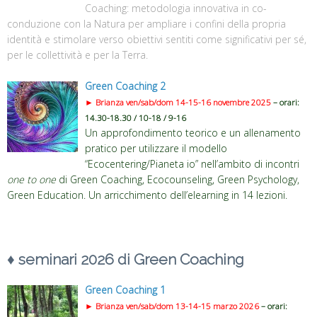
Coaching: metodologia innovativa in co-
conduzione con la Natura per ampliare i confini della propria
identità e stimolare verso obiettivi sentiti come significativi per sé,
per le collettività e per la Terra.
Green Coaching
2
►
Brianza
ven/sab/dom 14-15-16 novembre 2025
– orari:
14.30-18.30 / 10-18 / 9-16
Un approfondimento teorico e un allenamento
pratico per utilizzare il modello
“Ecocentering/Pianeta io” nell’ambito di incontri
one to one
di Green Coaching, Ecocounseling, Green Psychology,
Green Education. Un arricchimento dell’elearning in 14 lezioni.
♦
seminari 2026 di Green Coaching
Green Coaching
1
►
Brianza
ven/sab/dom 13-14-15 marzo 2026
– orari: