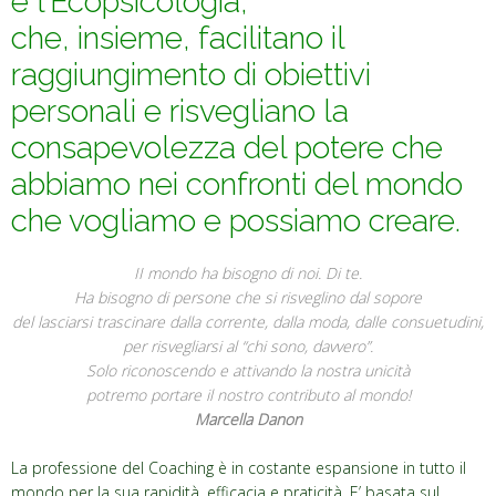
e l’Ecopsicologia,
che, insieme, facilitano
il
raggiungimento di obiettivi
personali e risvegliano la
consapevolezza del potere che
abbiamo nei confronti del mondo
che vogliamo e possiamo creare.
II mondo ha bisogno di noi. Di te.
Ha bisogno di persone che si risveglino dal sopore
del lasciarsi trascinare dalla corrente, dalla moda, dalle consuetudini,
per risvegliarsi al “chi sono, davvero”.
Solo riconoscendo e attivando la nostra unicità
potremo portare il nostro contributo al mondo!
Marcella Danon
La professione del Coaching è in costante espansione in tutto il
mondo per la sua rapidità, efficacia e praticità. E’ basata sul