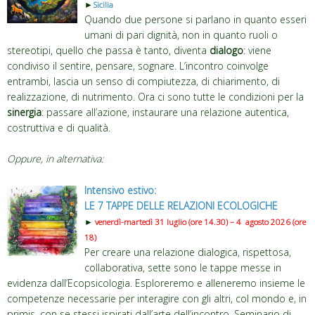
►
Sicilia
Quando due persone si parlano in quanto esseri
umani di pari dignità, non in quanto ruoli o
stereotipi, quello che passa è tanto, diventa
dialogo
: viene
condiviso il sentire, pensare, sognare. L’incontro coinvolge
entrambi, lascia un senso di compiutezza, di chiarimento, di
realizzazione, di nutrimento. Ora ci sono tutte le condizioni per la
sinergia
: passare all’azione, instaurare una relazione autentica,
costruttiva e di qualità.
Oppure, in alternativa:
Intensivo estivo:
LE 7 TAPPE DELLE RELAZIONI ECOLOGICHE
►
venerdì-martedì 31 luglio (ore 14.30) – 4 agosto 2026 (ore
18)
Per creare una relazione dialogica, rispettosa,
collaborativa, sette sono le tappe messe in
evidenza dall’Ecopsicologia. Esploreremo e alleneremo insieme le
competenze necessarie per interagire con gli altri, col mondo e, in
primis, con se stessi ispirati dall’arte dell’incontro. Seminario di