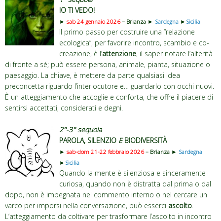
IO TI VEDO!
►
sab 24 gennaio 2026
– Brianza ►
Sardegna
►
Sicilia
Il primo passo per costruire una “relazione
ecologica”, per favorire incontro, scambio e co-
creazione, è l’
attenzione
, il saper notare l’alterità
di fronte a sé; può essere persona, animale, pianta, situazione o
paesaggio. La chiave, è mettere da parte qualsiasi idea
preconcetta riguardo l’interlocutore e… guardarlo con occhi nuovi.
È un atteggiamento che accoglie e conforta, che offre il piacere di
sentirsi accettati, considerati e degni.
2°-3° sequoia
PAROLA, SILENZIO
E
BIODIVERSITÀ
►
sab-dom 21-22 febbraio 2026
– Brianza ►
Sardegna
►
Sicilia
Quando la mente è silenziosa e sinceramente
curiosa, quando non è distratta dal prima o dal
dopo, non è impegnata nel commento interno o nel cercare un
varco per imporsi nella conversazione, può esserci
ascolto
.
L’atteggiamento da coltivare per trasformare l’ascolto in incontro