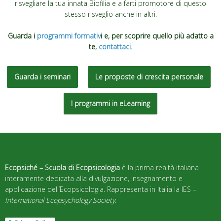
risvegliare la tua innata Biofilia e a farti promotore di questo
stesso risveglio anche in altri.
Guarda i
programmi formativ
i e,
per scoprire quello più adatto a
te,
contattaci.
Guarda i seminari
Le proposte di crescita personale
I programmi in eLearning
Ecopsiché – Scuola di Ecopsicologia
è la prima realtà italiana
interamente dedicata alla divulgazione, insegnamento e
applicazione dell’Ecopsicologia. Rappresenta in Italia la IES –
International Ecopsychology Society
.