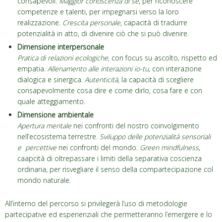
consapevoli.
Maggior conoscenza di sé
, per riconoscere
competenze e talenti, per impegnarsi verso la loro
realizzazione.
Crescita personale
, capacità di tradurre
potenzialità in atto, di divenire ciò che si può divenire.
Dimensione interpersonale
Pratica di relazioni ecologiche
, con focus su ascolto, rispetto ed
empatia.
Allenamento alle interazioni io-tu
, con interazione
dialogica e sinergica.
Autenticità
, la capacità di scegliere
consapevolmente cosa dire e come dirlo, cosa fare e con
quale atteggiamento.
Dimensione ambientale
Apertura mentale
nei confronti del nostro coinvolgimento
nell’ecosistema terrestre.
Sviluppo delle potenzialità sensoriali
e percettive
nei confronti del mondo.
Green mindfulness
,
caapcità di oltrepassare i limiti della separativa coscienza
ordinaria, per risvegliare il senso della compartecipazione col
mondo naturale.
All’interno del percorso si privilegerà l’uso di metodologie
partecipative ed esperienziali che permetteranno l’emergere e lo