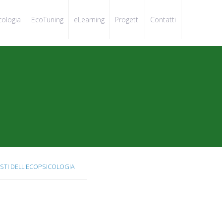
cologia
EcoTuning
eLearning
Progetti
Contatti
TI DELL'ECOPSICOLOGIA