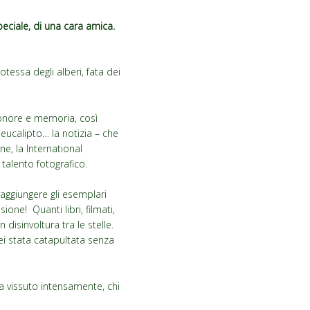
speciale, di una cara amica.
otessa degli alberi, fata dei
 onore e memoria, così
eucalipto… la notizia – che
ne, la International
talento fotografico.
aggiungere gli esemplari
one! Quanti libri, filmati,
disinvoltura tra le stelle.
ei stata catapultata senza
a vissuto intensamente, chi