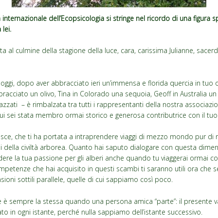
à internazionale dell’Ecopsicologia si stringe nel ricordo di una figura 
 lei.
ita al culmine della stagione della luce, cara, carissima Julianne, sacerd
 oggi, dopo aver abbracciato ieri un’immensa e florida quercia in tuo
racciato un olivo, Tina in Colorado una sequoia, Geoff in Australia un 
iazzati – è rimbalzata tra tutti i rappresentanti della nostra associazio
ui sei stata membro ormai storico e generosa contributrice con il tuo 
osce, che ti ha portata a intraprendere viaggi di mezzo mondo pur di r
osi della civiltà arborea. Quanto hai saputo dialogare con questa dimensi
ere la tua passione per gli alberi anche quando tu viaggerai ormai con 
petenze che hai acquisito in questi scambi ti saranno utili ora che s
ioni sottili parallele, quelle di cui sappiamo così poco.
ne è sempre la stessa quando una persona amica “parte”: il presente v
to in ogni istante, perché nulla sappiamo dell’istante successivo.