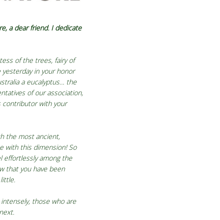
, a dear friend. I dedicate
ss of the trees, fairy of
e yesterday in your honor
stralia a eucalyptus… the
tatives of our association,
 contributor with your
ch the most ancient,
ue with this dimension! So
l effortlessly among the
ow that you have been
ittle.
 intensely, those who are
next.