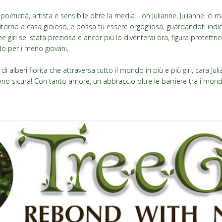
poeticità, artista e sensibile oltre la media… oh Julianne, Julianne, ci 
o ritorno a casa gioioso, e possa tu essere orgogliosa, guardandoti indi
ee girl sei stata preziosa e ancor più lo diventerai ora, figura protettri
rdo per i meno giovani,
i alberi fiorita che attraversa tutto il mondo in più e più giri, cara Juli
ono sicura! Con tanto amore, un abbraccio oltre le barriere tra i mond