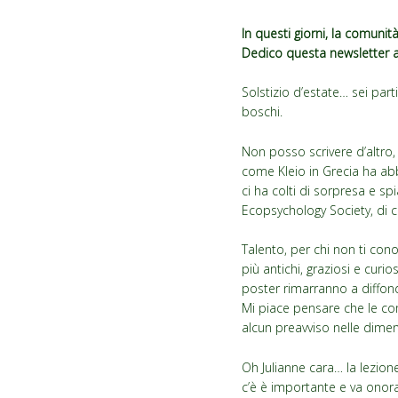
In questi giorni, la comunit
Dedico questa newsletter a
Solstizio d’estate… sei part
boschi.
Non posso scrivere d’altro,
come Kleio in Grecia ha abb
ci ha colti di sorpresa e sp
Ecopsychology Society, di c
Talento, per chi non ti con
più antichi, graziosi e curi
poster rimarranno a diffond
Mi piace pensare che le com
alcun preavviso nelle dimens
Oh Julianne cara… la lezio
c’è è importante e va onora