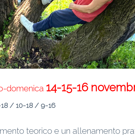
14-15-16 novemb
to-domenica
-18 / 10-18 / 9-16
mento teorico e un allenamento prat