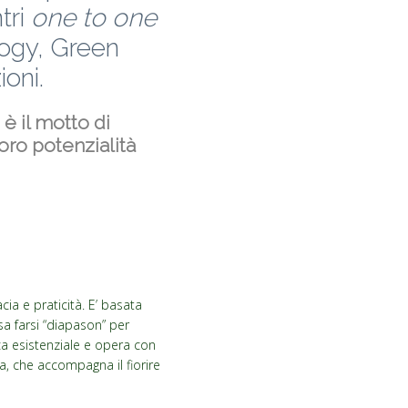
tri
one to one
ogy, Green
ioni.
 è il motto di
oro potenzialità
ia e praticità. E’ basata
sa farsi “diapason” per
ica esistenziale e opera con
a, che accompagna il fiorire