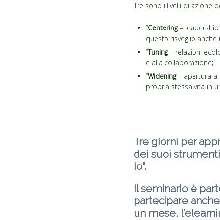
Tre sono i livelli di azione
“
Centering
– leadership p
questo risveglio anche ne
“
Tuning
– relazioni ecolo
e alla collaborazione;
“
Widening
– apertura al 
propria stessa vita in u
Tre giorni per ap
dei suoi strumenti
io”.
Il seminario è par
partecipare anche
un mese, l’elearn