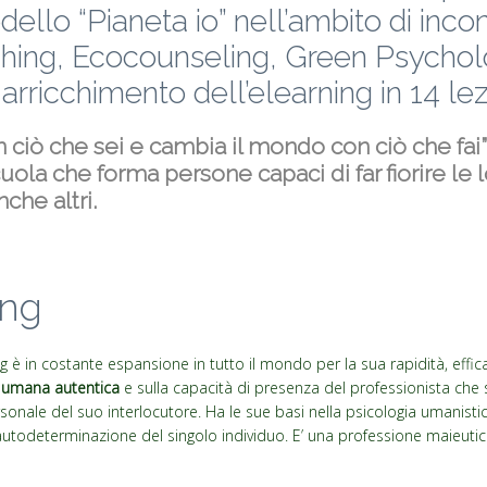
odello “Pianeta io” nell’ambito di incon
hing, Ecocounseling, Green Psychol
arricchimento dell’elearning in 14 lez
in ciò che sei e cambia il mondo con ciò che fai”
ola che forma persone capaci di far fiorire le l
nche altri.
ing
 è in costante espansione in tutto il mondo per la sua rapidità, efficac
 umana autentica
e sulla capacità di presenza del professionista che 
ersonale del suo interlocutore. Ha le sue basi nella psicologia umanist
i autodeterminazione del singolo individuo. E’ una professione maieutic