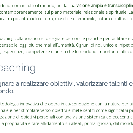
ondendo ora in tutto il mondo, per la sua
visione ampia e transdiscipli
ontemporaneamente, sul piano materiale, relazionale e spirituale. La 
a tra polarità: cielo e terra, maschile e femminile, natura e cultura, t
aching collaborano nel disegnare percorsi e pratiche per facilitare e v
ensabile, oggi più che mai, all’Umanità. Ognuni di noi, unico e irripeti
ti, esperienze, competenze e aneliti che lo rendono importante all’eco
oaching
nare a realizzare obiettivi, valorizzare talent
ondo.
todologia innovativa che opera in co-conduzione con la natura per aiu
nale e per stimolare verso obiettivi e mete sentiti come significativi pe
azione di obiettivi personali con una visione sistemica ed ecocentrica,
a propria vita e fare affidamento su alleati, prima ignorati, dal mond