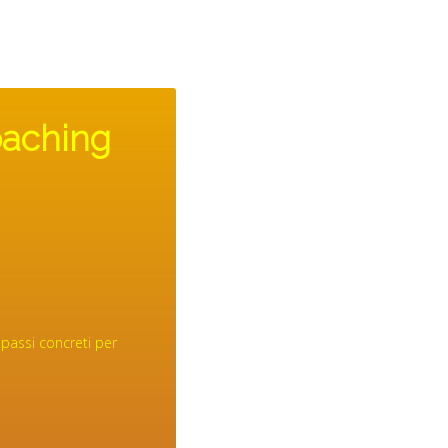
oaching
 passi concreti per