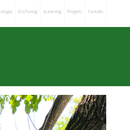
cologia
EcoTuning
eLearning
Progetti
Contatti