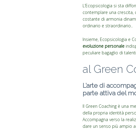
L’Ecopsicologia si sta diff
contemplare una crescita, c
costante di armonia dinamic
ordinario e straordinario..
Insieme, Ecopsicologia e Co
evoluzione personale
indisp
peculiare bagaglio di talen
al Green C
L’arte di accompag
parte attiva del m
Il Green Coaching è una me
della propria identità perso
Accompagna verso la realizz
dare un senso più ampio all