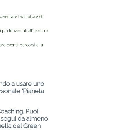
iventare facilitatore di
più funzionali all’incontro
re eventi, percorsi e la
ando a usare uno
ersonale “Pianeta
Coaching. Puoi
o segui da almeno
ella del Green