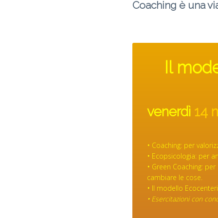
Coaching è una via
Il mod
venerdì
14 
•
Coaching: per valorizz
•
Ecopsicologia: per amp
•
Green Coaching: per 
cambiare le cose.
•
Il modello Ecocenteri
•
Esercitazioni con con