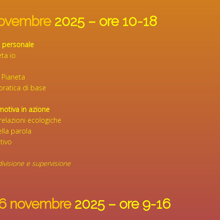
novembre
2025 – ore 10-18
p personale
eta io
l Pianeta
ratica di base
emotiva in azione
relazioni ecologiche
lla parola
tivo
divisione e supervisione
6 novembre
2025
– ore 9-16