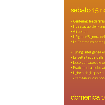
sabato
15 
• Centering: leadershi
•
Il paesaggio del PIan
•
Gli abitanti
•
Il Signore/Signora de
•
Le Centratura come p
• Tuning: intelligenza 
•
Le sette tappe delle 
•
L’uso consapevole de
•
Pratiche di ascolto at
•
Il gioco degli specchi
•
Esercitazioni con con
domenica
1