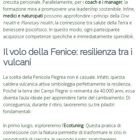
crescita personale. Parallelamente, per i
coach e i manager
, la
formazione mira a promuovere una leadership sostenibile. Infine,
medici e naturopati
possono approfondire i principi della
One
Health
e
Planetary Health
, la connessione tra salute della Terra e
benessere psicofisico. In questo modo, ogni partecipante
acquisisce competenze specifiche e immediatamente spendibili.
Il volo della Fenice: resilienza tra i
vulcani
La scelta della Penisola Flegrea non è casuale. Infatti, questa
caldera vulcanica attiva simboleggia perfettamente la resilienza.
Poiché la terra dei Campi Flegrei si reinventa da 40.000 anni, essa
diventa l’aula ideale per apprendere l’arte del cambiamento. Di
conseguenza, durante il ritiro, lavoreremo su tre pilastri
fondamentali:
In primo luogo, esploreremo l’
Ecotuning
. Questa pratica di
connessione con la Natura permette di trasformare le crisi in
opportunità di crescita. In secondo luogo, praticheremo