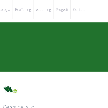
cologia
EcoTuning
eLearning
Progetti
Contatti
Cerca nel sito