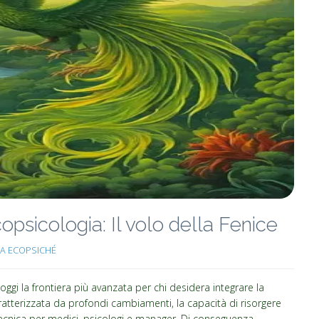
opsicologia: Il volo della Fenice
A ECOPSICHÉ
ggi la frontiera più avanzata per chi desidera integrare la
atterizzata da profondi cambiamenti, la capacità di risorgere
ecnica per medici, psicologi e manager. Di conseguenza,