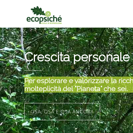
Crescita person
Per esplorare e valorizzare la
molteplicità del “Pianeta” che 
OSA, OSA E OSA ANCORA
Dall