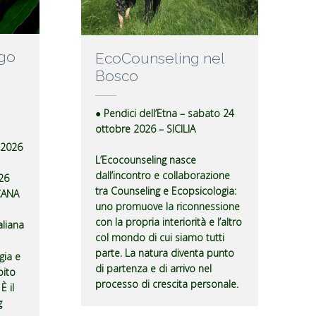
Ego
EcoCounseling nel
Bosco
● Pendici dell’Etna – sabato 24
ottobre 2026 – SICILIA
 2026
L’Ecocounseling nasce
dall’incontro e collaborazione
26
tra Counseling e Ecopsicologia:
CANA
uno promuove la riconnessione
con la propria interiorità e l’altro
aliana
col mondo di cui siamo tutti
parte. La natura diventa punto
gia e
di partenza e di arrivo nel
bito
processo di crescita personale.
È il
g