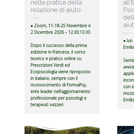
nella pratica della
all
relazione di aiuto
Psi
del
aiu
● Zoom, 11-18-25 Novembre e
2 Dicembre 2026 – 12.30.13.30
● lun
Dopo il successo della prima
Emili
edizione in francese, il corso
teorico e pratico online su
Semin
Prescrizioni Verdi ed
avvici
Ecopsicologia viene riproposto
appli
in italiano, sempre con il
incont
riconoscimento di FormaPsy,
con l
ente leader nell’aggiornamento
mozza
professionale per psicologi e
Emili
terapeuti svizzeri.