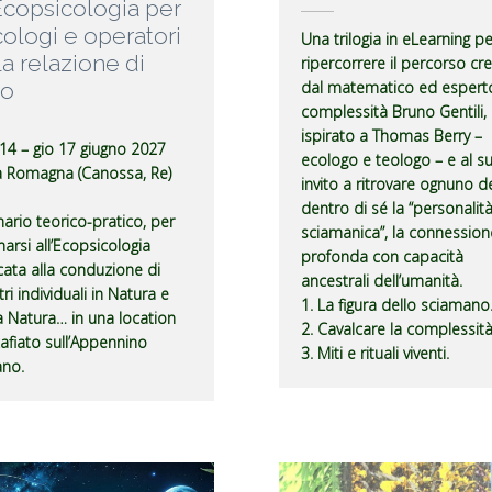
’Ecopsicologia per
cologi e operatori
Una trilogia in eLearning pe
la relazione di
ripercorrere il percorso cr
to
dal matematico ed esperto
complessità Bruno Gentili,
ispirato a Thomas Berry –
 14 – gio 17 giugno 2027
ecologo e teologo – e al s
a Romagna (Canossa, Re)
invito a ritrovare ognuno d
dentro di sé la “personalit
ario teorico-pratico, per
sciamanica”, la connession
narsi all’Ecopsicologia
profonda con capacità
cata alla conduzione di
ancestrali dell’umanità.
ri individuali in Natura e
1. La figura dello sciamano
a Natura… in una location
2. Cavalcare la complessità
fiato sull’Appennino
3. Miti e rituali viventi.
ano.