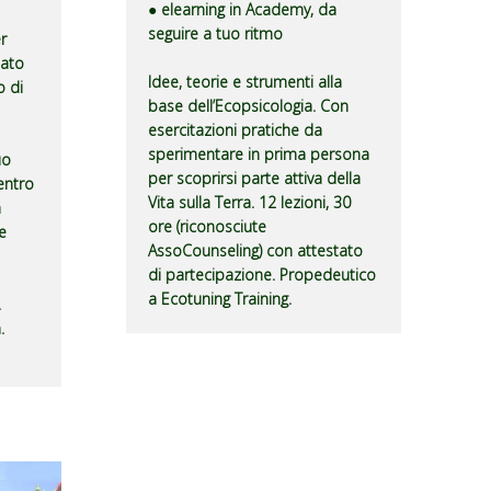
● elearning in Academy, da
seguire a tuo ritmo
r
eato
Idee, teorie e strumenti alla
 di
base dell’Ecopsicologia. Con
esercitazioni pratiche da
sperimentare in prima persona
uo
per scoprirsi parte attiva della
entro
Vita sulla Terra. 12 lezioni, 30
à
ore (riconosciute
e
AssoCounseling) con attestato
di partecipazione. Propedeutico
a Ecotuning Training.
.
.