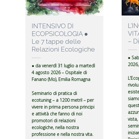
L’I
INTENSIVO DI
VIT
ECOPSICOLOGIA ●
– D
Le 7 tappe delle
Relazioni Ecologiche
● Sa
2026, 
● da venerdì 31 luglio a martedì
4 agosto 2026 – Ospitale di
L’Ecop
Fanano (Mo), Emilia Romagna
rivol
esist
Seminario di pratica di
siamo
ecotuning – a 1200 metri! – per
quest
vivere in prima persona principi
azzur
e attività che fanno di noi
vista
promotori di relazioni
semin
ecologiche, nella nostra
inizi
professione e nella nostra vita.