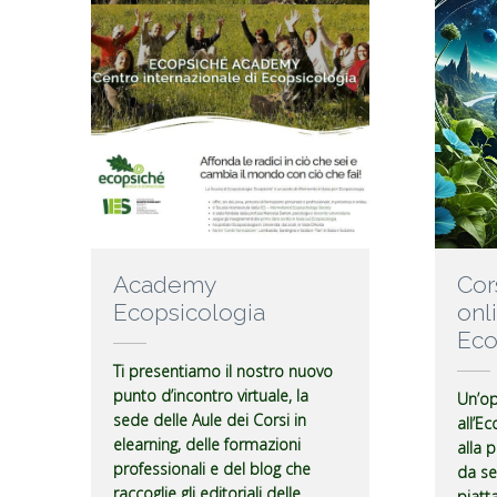
Academy
Cor
Ecopsicologia
onl
Eco
Ti presentiamo il nostro nuovo
punto d’incontro virtuale, la
Un’op
sede delle Aule dei Corsi in
all’Ec
elearning, delle formazioni
alla 
professionali e del blog che
da se
raccoglie gli editoriali delle
piatt