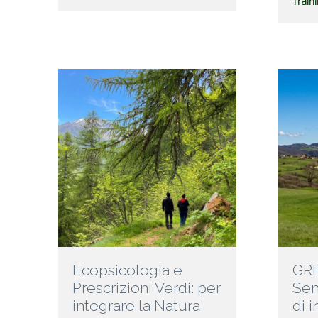
Traini
Ecopsicologia e
GRE
Prescrizioni Verdi: per
Sem
integrare la Natura
di 