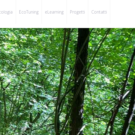
cologia
EcoTuning
eLearning
Progetti
Contatti
una