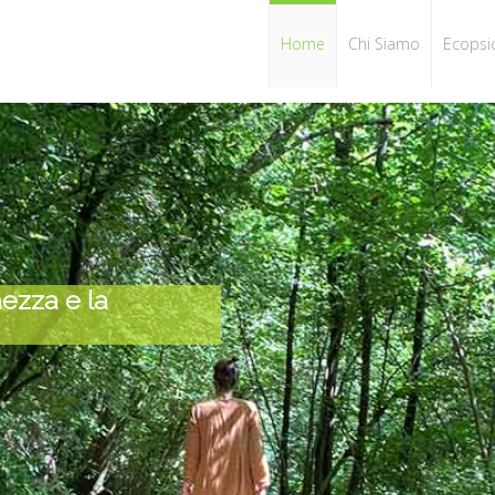
Home
Chi Siamo
Ecopsi
Ecopsicologia:
ale
ecologia delle relazioni
 ricchezza e la
sei.
’incontro tra Ecologia e Psicologia nasce 