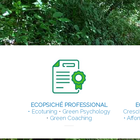
nuova 
ECOPSICHÉ PROFESSIONAL
E
•
Ecotuning
•
Green Psychology
Cresci
•
Green Coaching
• Affon