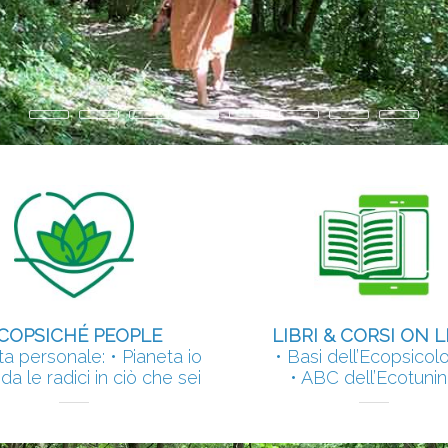
disciplina per imparare a vivere bene ins
ECOPSICOLOGIA NEL TUO LAVORO
•
•
•
•
•
•
•
•
COPSICHÉ PEOPLE
LIBRI & CORSI ON L
ta personale: • Pianeta io
• Basi dell’Ecopsicol
da le radici in ciò che sei
• ABC dell’Ecotuni