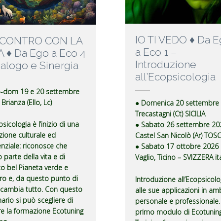
IO TI VEDO ♦ Da 
NCONTRO CON LA
a Eco 1 –
A ♦ Da Ego a Eco 4
Introduzione
ialogo e Sinergia
all’Ecopsicologia
b-dom 19 e 20 settembre
Brianza (Ello, Lc)
● Domenica 20 settembre
Trecastagni (Ct) SICILIA
sicologia è l’inizio di una
● Sabato 26 settembre 20
uzione culturale ed
Castel San Nicolò (Ar) TOS
enziale: riconosce che
● Sabato 17 ottobre 2026
 parte della vita e di
Vaglio, Ticino – SVIZZERA it
o bel Pianeta verde e
ro e, da questo punto di
Introduzione all’Ecopsicolo
, cambia tutto. Con questo
alle sue applicazioni in am
ario si può scegliere di
personale e professionale. 
are la formazione Ecotuning
primo modulo di Ecotunin