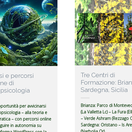
Tre Centri di
si e percorsi
Formazione: Brian
ine di
Sardegna, Sicilia
psicologia
Brianza
: Parco di Montevec
portunità per avvicinarsi
(La Valletta Lc) – La Fura (El
opsicologia – alla teoria e
– Verde Ashram (Rezzago C
pratica – con percorsi online
Sardegna
: Oristano – Is Ar
guire in autonomia su
(Narbolia Or)
aforma WordPress con la