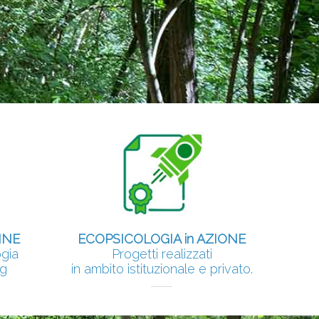
ieme.
INE
ECOPSICOLOGIA in AZIONE
ogia
Progetti realizzati
ng
in ambito istituzionale e privato.