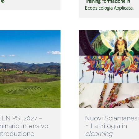
ng.
Training, formazione in
Ecopsicologia Applicata.
EN PSI 2027 –
Nuovi Sciamanes
inario intensivo
᛫ La trilogia in
introduzione
elearning