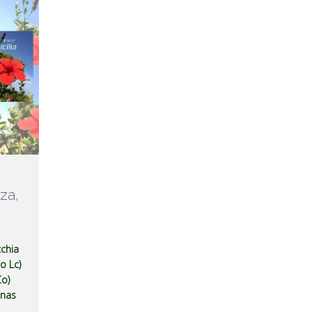
za,
chia
lo Lc)
o)
enas