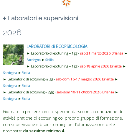
♦ L
aboratori e supervisioni
2026
LABORATORI di ECOPSICOLOGIA
► Laboratorio di ecotuning – 1gg •
sab 21 marzo 2026
Brianza
►
Sardegna
►
Sicilia
► Laboratorio di ecotuning – 1gg •
sab 18 aprile 2026
Brianza
►
Sardegna
►
Sicilia
► Laboratorio di ecotuning -2 gg •
sab-dom 16-17 maggio 2026
Brianza
►
Sardegna
►
Sicilia
► Laboratorio di ecotuning – 2gg •
sab-dom 10-11 ottobre 2026 Brianza
►
Sardegna
►
Sicilia
Giornate in presenza in cui sperimentarsi con la conduzione di
attività pratiche di ecotuning col proprio gruppo di formazione,
con supervisione e brainstorming per l’ottimizzazione delle
proposte:
da seguirne minimo 4.