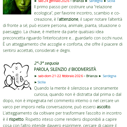
►
sab 24 gennaio 2026
– Brianza ►
Sardegna
►
Sicilia
Il primo passo per costruire una “relazione
ecologica”, per favorire incontro, scambio e co-
creazione, è l’
attenzione
, il saper notare l’alterità
di fronte a sé; può essere persona, animale, pianta, situazione o
paesaggio. La chiave, è mettere da parte qualsiasi idea
preconcetta riguardo l’interlocutore e… guardarlo con occhi nuovi.
È un atteggiamento che accoglie e conforta, che offre il piacere di
sentirsi accettati, considerati e degni.
2°-3° sequoia
PAROLA, SILENZIO
E
BIODIVERSITÀ
►
sab-dom 21-22 febbraio 2026
– Brianza ►
Sardegna
►
Sicilia
Quando la mente è silenziosa e sinceramente
curiosa, quando non è distratta dal prima o dal
dopo, non è impegnata nel commento interno o nel cercare un
varco per imporsi nella conversazione, può esserci
ascolto
.
L’atteggiamento da coltivare per trasformare l’ascolto in incontro
è il
rispetto
. Rispetto inteso come rendersi disponibili a capire
cosa con l’altro intende davvero esprimere, cercare di capire il