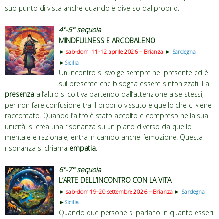
suo punto di vista anche quando è diverso dal proprio.
4°-5° sequoia
MINDFULNESS E ARCOBALENO
►
sab-dom 11-12 aprile 2026 – Brianza
►
Sardegna
►
Sicilia
Un incontro si svolge sempre nel presente ed è
sul presente che bisogna essere sintonizzati. La
presenza
all’altro si coltiva partendo dall’attenzione a se stessi,
per non fare confusione tra il proprio vissuto e quello che ci viene
raccontato. Quando l’altro è stato accolto e compreso nella sua
unicità, si crea una risonanza su un piano diverso da quello
mentale e razionale, entra in campo anche l’emozione. Questa
risonanza si chiama
empatia
.
6°-7° sequoia
L’ARTE DELL’INCONTRO CON LA VITA
►
sab-dom 19-20 settembre 2026 – Brianza
►
Sardegna
►
Sicilia
Quando due persone si parlano in quanto esseri