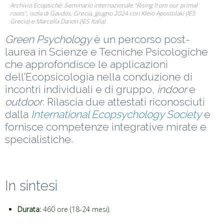
Archivio Ecopsiché: Seminario internazionale “Rising from our primal
roots”, isola di Gavdos, Grecia, giugno 2024 con Kleio Apostolaki (IES
Grecia) e Marcella Danon (IES Italia)
Green Psychology
è un percorso post-
laurea in Scienze e Tecniche Psicologiche
che approfondisce le applicazioni
dell’Ecopsicologia nella conduzione di
incontri individuali e di gruppo,
indoor
e
outdoor
. Rilascia due attestati riconosciuti
dalla
International Ecopsychology Society
e
fornisce competenze integrative mirate e
specialistiche.
In sintesi
Durata:
460 ore (18-24 mesi).