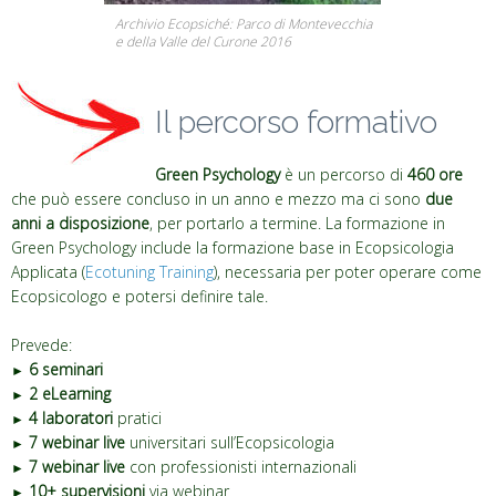
Archivio Ecopsiché: Parco di Montevecchia
e della Valle del Curone 2016
Il percorso formativo
Il percorso formativo
Green Psychology
è un percorso di
460 ore
che può essere concluso in un anno e mezzo ma ci sono
due
anni a disposizione
, per portarlo a termine. La formazione in
Green Psychology include la formazione base in Ecopsicologia
Applicata (
Ecotuning Training
), necessaria per poter operare come
Ecopsicologo e potersi definire tale.
Prevede:
6 seminari
►
2 eLearning
►
4 laboratori
pratici
►
7 webinar live
universitari sull’Ecopsicologia
►
7 webinar live
con professionisti internazionali
►
10+
supervisioni
via webinar
►