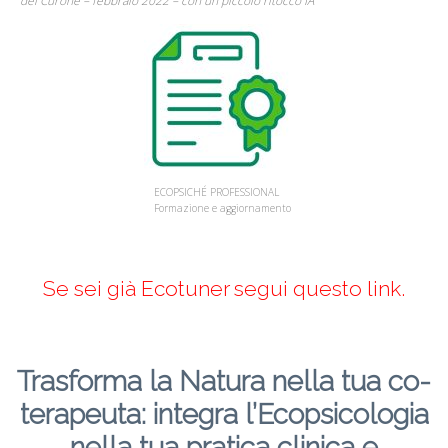
del Curone – febbraio 2022 – con un piccolo ritocco IA
ECOPSICHÉ PROFESSIONAL
Formazione e aggiornamento
Se sei già Ecotuner segui questo link
.
Trasforma la Natura nella tua co-
terapeuta: integra l’Ecopsicologia
nella tua pratica clinica e