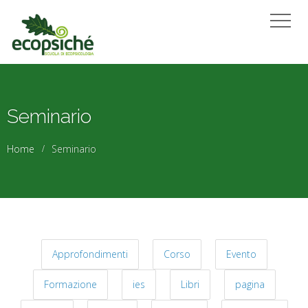
Seminario
Home
Seminario
Approfondimenti
Corso
Evento
Formazione
ies
Libri
pagina