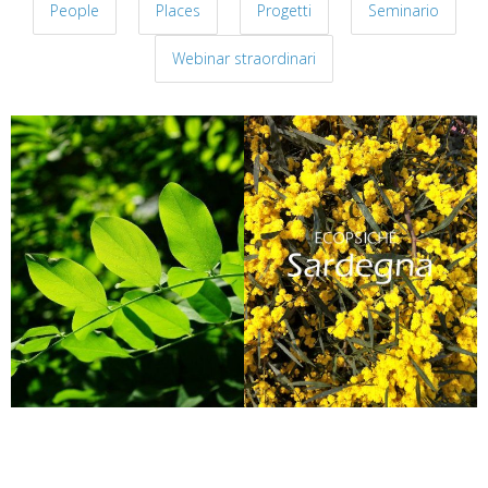
People
Places
Progetti
Seminario
Webinar straordinari