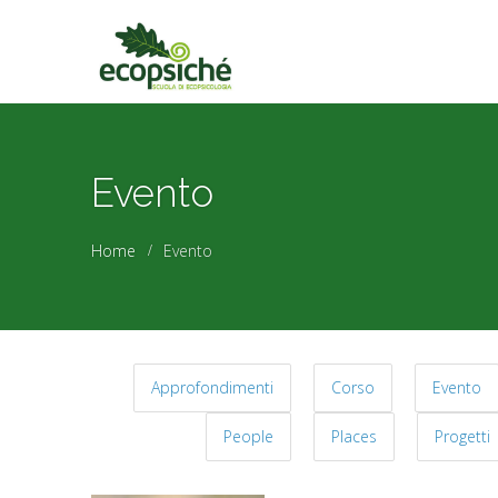
Evento
Home
Evento
Approfondimenti
Corso
Evento
People
Places
Progetti