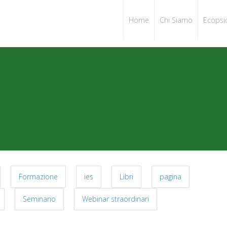
Home
Chi Siamo
Ecopsi
Formazione
ies
Libri
pagina
Seminario
Webinar straordinari