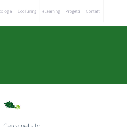
cologia
EcoTuning
eLearning
Progetti
Contatti
Cerca nel sito