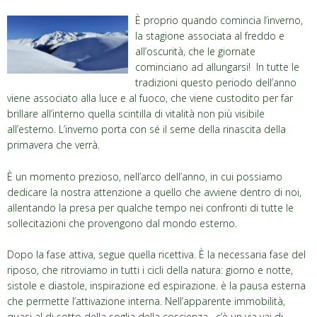
È proprio quando comincia l’inverno,
la stagione associata al freddo e
all’oscurità, che le giornate
cominciano ad allungarsi! In tutte le
tradizioni questo periodo dell’anno
viene associato alla luce e al fuoco, che viene custodito per far
brillare all’interno quella scintilla di vitalità non più visibile
all’esterno. L’inverno porta con sé il seme della rinascita della
primavera che verrà.
È un momento prezioso, nell’arco dell’anno, in cui possiamo
dedicare la nostra attenzione a quello che avviene dentro di noi,
allentando la presa per qualche tempo nei confronti di tutte le
sollecitazioni che provengono dal mondo esterno.
Dopo la fase attiva, segue quella ricettiva. È la necessaria fase del
riposo, che ritroviamo in tutti i cicli della natura: giorno e notte,
sistole e diastole, inspirazione ed espirazione. è la pausa esterna
che permette l’attivazione interna. Nell’apparente immobilità,
quasi al di sotto della soglia della coscienza, c’è un via vai di