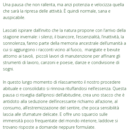
Una pausa che non rallenta, ma anzi potenzia e velocizza quella
che sarà la ripresa delle attività. È quindi normale, sana e
auspicabile.
Lasciati ispirare dall’invito che la natura propone con l’arrivo della
stagione invernale: i silenzi, il biancore, l’essenzialità, l’inattività, la
sonnolenza, fanno parte della memoria ancestrale dell’umanità a
cui si aggiungono i racconti vicino al fuoco, mangiate e bevute
attorno ai tavoli, piccoli lavori di manutenzione per affinare gli
strumenti di lavoro, canzoni e poesie, danze e condivisione di
sogni.
In questo lungo momento di rilassamento il nostro procedere
abituale e consolidato si rinnova rituffandosi nell’essenza. Questa
pausa ci risveglia dall’ipnosi dell’abitudine, crea uno stacco che è
antidoto alla seduzione dell’incessante richiamo all’azione, al
consumo, all’estremizzazione del sentire, che poca sensibilità
lascia alle sfumature delicate. E offre uno squarcio sulle
immensità poco frequentate del mondo interiore, laddove si
trovano risposte a domande neppure formulate.