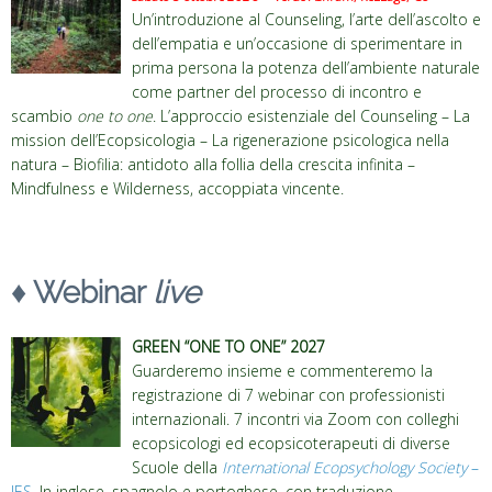
Un’introduzione al Counseling, l’arte dell’ascolto e
dell’empatia e un’occasione di sperimentare in
prima persona la potenza dell’ambiente naturale
come partner del processo di incontro e
scambio
one to one
. L’approccio esistenziale del Counseling – La
mission dell’Ecopsicologia – La rigenerazione psicologica nella
natura – Biofilia: antidoto alla follia della crescita infinita –
Mindfulness e Wilderness, accoppiata vincente.
♦ Webinar
live
GREEN “ONE TO ONE” 2027
Guarderemo insieme e commenteremo la
registrazione di 7 webinar con professionisti
internazionali. 7 incontri via Zoom con colleghi
ecopsicologi ed ecopsicoterapeuti di diverse
Scuole della
International Ecopsychology Society
–
IES
. In inglese, spagnolo e portoghese, con traduzione,