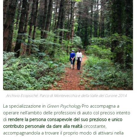
Archivio Ecopsiché: Parco di Montevecchia e della Valle del Curone 2014
La specializzazione in
Green Psychology
Pro accompagna a
operare nell’ambito delle professioni di aiuto col preciso intento
di
rendere la persona consapevole del suo prezioso e unico
contributo personale da dare alla realtà
circostante,
accompagnandola a trovare il proprio modo di attivarsi nella