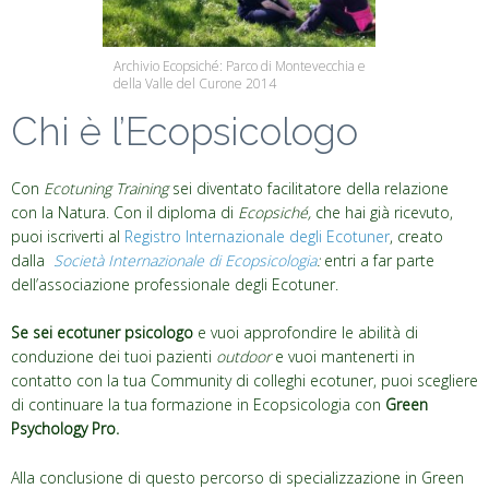
Archivio Ecopsiché: Parco di Montevecchia e
della Valle del Curone 2014
Chi è l’Ecopsicologo
Con
Ecotuning Training
sei diventato facilitatore della relazione
con la Natura. Con il diploma di
Ecopsiché,
che hai già ricevuto,
puoi iscriverti al
Registro Internazionale degli Ecotuner
, creato
dalla
Società Internazionale di Ecopsicologia
:
entri a far parte
dell’associazione professionale degli Ecotuner.
Se sei
ecotuner
psicologo
e vuoi approfondire le abilità di
conduzione dei tuoi pazienti
outdoor
e vuoi mantenerti in
contatto con la tua Community di colleghi ecotuner, puoi scegliere
di continuare la tua formazione in Ecopsicologia con
Green
Psychology Pro.
Alla conclusione di questo percorso di specializzazione in Green