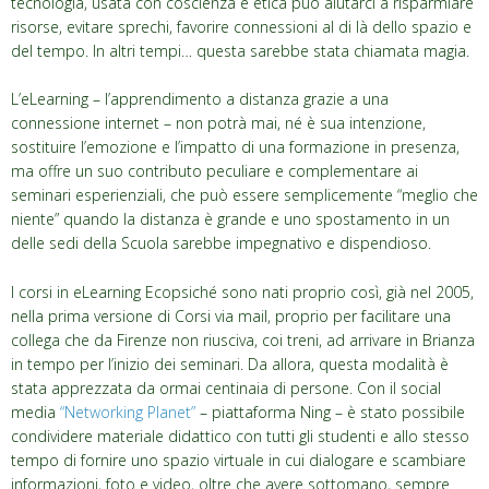
tecnologia, usata con coscienza e etica può aiutarci a risparmiare
risorse, evitare sprechi, favorire connessioni al di là dello spazio e
del tempo. In altri tempi… questa sarebbe stata chiamata magia.
L’eLearning – l’apprendimento a distanza grazie a una
connessione internet – non potrà mai, né è sua intenzione,
sostituire l’emozione e l’impatto di una formazione in presenza,
ma offre un suo contributo peculiare e complementare ai
seminari esperienziali, che può essere semplicemente “meglio che
niente” quando la distanza è grande e uno spostamento in un
delle sedi della Scuola sarebbe impegnativo e dispendioso.
I corsi in eLearning Ecopsiché sono nati proprio così, già nel 2005,
nella prima versione di Corsi via mail, proprio per facilitare una
collega che da Firenze non riusciva, coi treni, ad arrivare in Brianza
in tempo per l’inizio dei seminari. Da allora, questa modalità è
stata apprezzata da ormai centinaia di persone. Con il social
media
“Networking Planet”
– piattaforma Ning – è stato possibile
condividere materiale didattico con tutti gli studenti e allo stesso
tempo di fornire uno spazio virtuale in cui dialogare e scambiare
informazioni, foto e video, oltre che avere sottomano, sempre