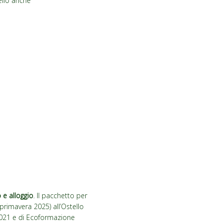
ello anche
 e alloggio
. Il pacchetto per
rimavera 2025) all’Ostello
2021 e di Ecoformazione