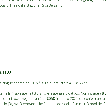
 a 30 km dall’aeroporto di Orio al Serio. E’ possibile raggiungere l’Ost
s di linea dalla stazione FS di Bergamo.
 1190
 Training, lo sconto del 20% è sulla quota intera
(€ 550 o € 1100)
nza nelle 4 giornate, la tutorship e materiale didattico.
Non include vitto
succulenti pasti vegetariani è di
€ 290
(importo 2024, da confermare a p
ello (Bg) Val Brembana, che è stato sede della Summer School del 