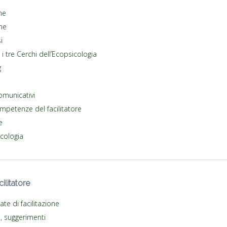
one
one
i
 i tre Cerchi dell’Ecopsicologia
g
comunicativi
ompetenze del facilitatore
e
icologia
ilitatore
te di facilitazione
e, suggerimenti