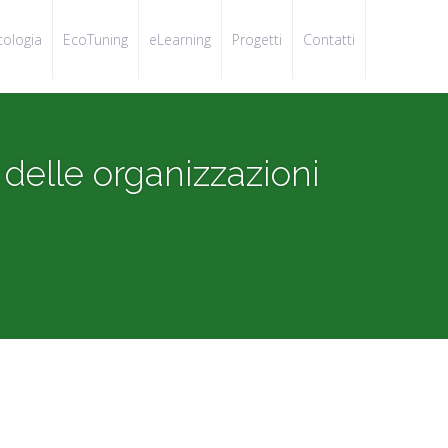
cologia
EcoTuning
eLearning
Progetti
Contatti
elle organizzazioni