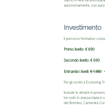
Siamo in Alta Val Brembara,
autonomamente, con autobu
Investimento
Il percorso formativo costa
Primo livello:
€ 690
Secondo livello: € 690
Entrambi i livelli:
€ 1380
€
Per gli iscritti a Ecotuning
Include le attività in prese
tre notti in stanza tripla e 
del Brembo, Camerata Corn