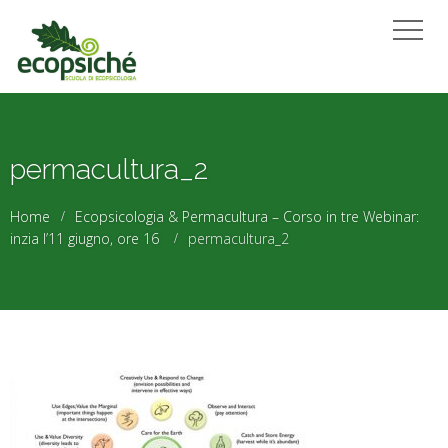
permacultura_2
Home
Ecopsicologia & Permacultura – Corso in tre Webinar:
inzia l’11 giugno, ore 16
permacultura_2