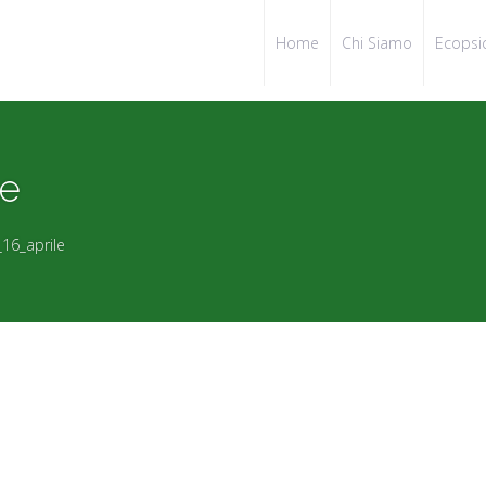
Home
Chi Siamo
Ecopsi
le
16_aprile