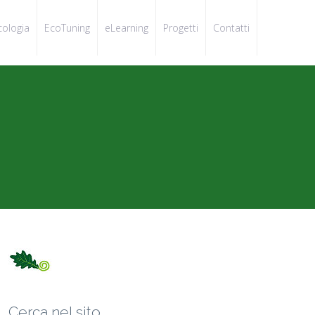
cologia
EcoTuning
eLearning
Progetti
Contatti
Cerca nel sito