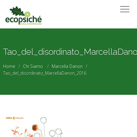
Tao_del_disordinato_MarcellaDan
Home
Chi Siamo
Marcella Danon
Tao_del_disordinato_MarcellaDanon_2016