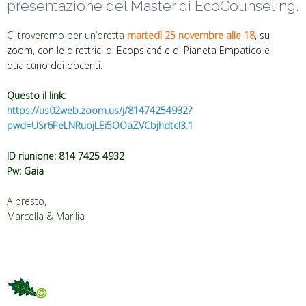
presentazione del Master di EcoCounseling.
Ci troveremo per un’oretta
martedì 25 novembre alle 18
, su
zoom, con le direttrici di Ecopsiché e di Pianeta Empatico e
qualcuno dei docenti.
Questo il link:
https://us02web.zoom.us/j/81474254932?
pwd=USr6PeLNRuojLEi5OOaZVCbjhdtcl3.1
ID riunione: 814 7425 4932
Pw: Gaia
A presto,
Marcella & Marilia