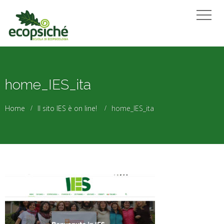
home_IES_ita
Home
Il sito IES è on line!
home_IES_ita