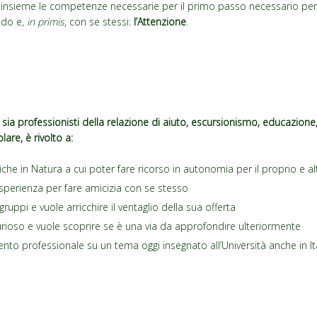
nsieme le competenze necessarie per il primo passo necessario per 
ndo e,
in primis
, con se stessi:
l’Attenzione
.
ti, sia professionisti della relazione di aiuto, escursionismo, educazione
olare, è rivolto a:
iche in Natura a cui poter fare ricorso in autonomia per il proprio e a
esperienza per fare amicizia con se stesso
gruppi e vuole arricchire il ventaglio della sua offerta
rioso e vuole scoprire se è una via da approfondire ulteriormente
nto professionale su un tema oggi insegnato all’Università anche in It