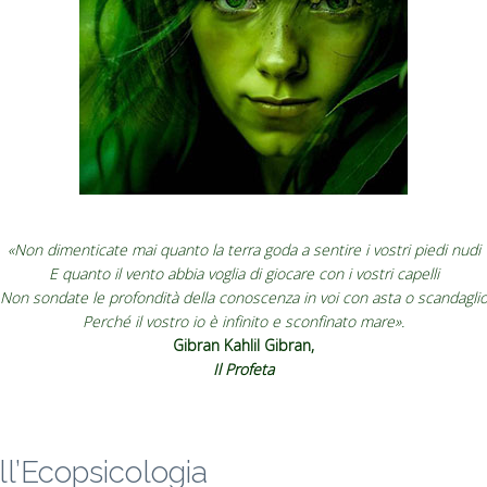
«Non dimenticate mai quanto la terra goda a sentire i vostri piedi nudi
E quanto il vento abbia voglia di giocare con i vostri capelli
Non sondate le profondità della conoscenza in voi con asta o scandagli
Perché il vostro io è infinito e sconfinato mare».
Gibran Kahlil Gibran,
Il Profeta
ll’Ecopsicologia