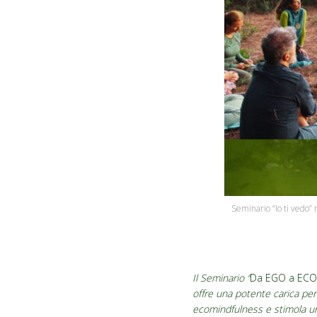
Seminario “Io ti vedo” 
Il Seminario “
Da EGO a ECO •
offre una potente carica per
ecomindfulness e stimola una 