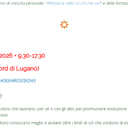
so di crescita personale: “
Affonda le radici in ciò che sei!
” e della forma
2026 • 9.30-17.30
ord di Lugano)
/UnK9QhWRZ67J62ht5
e
i coloro che lavorano, per sé o con gli altri, per promuovere evoluzion
iore.
liono conoscersi meglio e andare oltre i limiti di ciò che credono di e