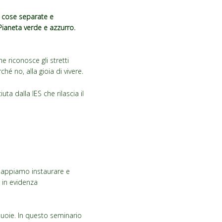
 cose separate e
Pianeta verde e azzurro.
e riconosce gli stretti
hé no, alla gioia di vivere.
ta dalla IES che rilascia il
e sappiamo instaurare e
e in evidenza
quoie. In questo seminario