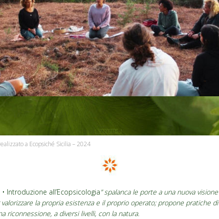
realizzato a Ecopsiché Sicilia – 2024
 Introduzione all’Ecopsicologia
” spalanca le porte a una nuova visione d
 valorizzare la propria esistenza e il proprio operato; propone pratiche 
riconnessione, a diversi livelli, con la natura.