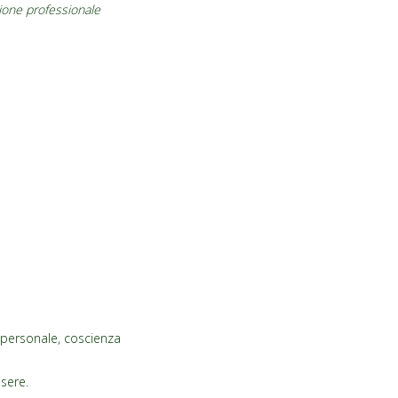
zione professionale
e personale, coscienza
ssere.