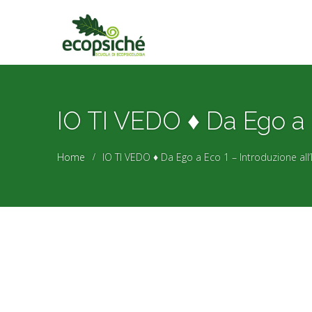
IO TI VEDO ♦ Da Ego a E
Home
IO TI VEDO ♦ Da Ego a Eco 1 – Introduzione all’