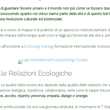
 di guardare l’essere umano e il mondo non più come se fossero due
iconoscendo quanto noi stessi siamo parte della vita e di questo bel 
 una rivoluzione culturale ed esistenziale.
i a vision, le mappe e le pratiche di un approccio transdisciplinare ch
e impara dall’ecologia quali sono le leggi più funzionali alla vita e, perc
all’iscrizione a
Ecotuning Training
, formazione internazionale riconosciu
lle Relazioni Ecologiche
. La qualità della nostra vita, dipende dalla qualità delle relazioni ch
elazione dialogica, rispettosa, collaborativa, sette sono le tappe mess
e, ascolto, rispetto, presenza, empatia, dialogo e sinergia
.
ne professionale, ha una sua giornata dedicata, le chiamiamo le 7 Se