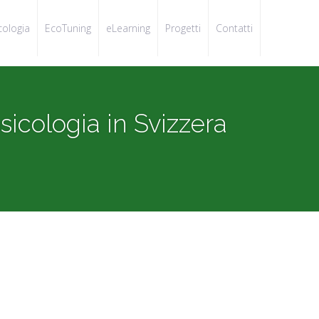
cologia
EcoTuning
eLearning
Progetti
Contatti
sicologia in Svizzera