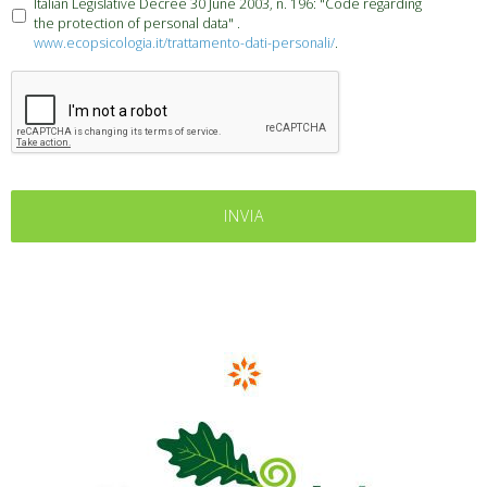
Italian Legislative Decree 30 June 2003, n. 196: "Code regarding
the protection of personal data" .
www.ecopsicologia.it/trattamento-dati-personali/
.