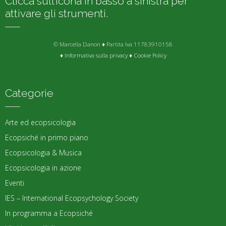
Clicca sull’icona in basso a sinistra per
attivare gli strumenti.
© Marcella Danon ♦ Partita Iva 11783910158
♦
Informativa sulla privacy
♦
Cookie Policy
Categorie
Arte ed ecopsicologia
Ecopsiché in primo piano
Ecopsicologia & Musica
Ecopsicologia in azione
Eventi
IES – International Ecopsychology Society
In programma a Ecopsiché