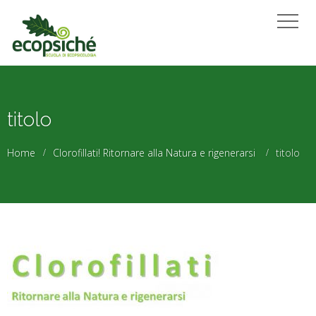
titolo
Home
Clorofillati! Ritornare alla Natura e rigenerarsi
titolo