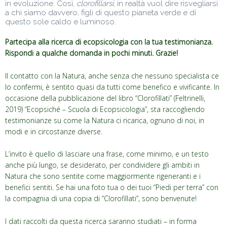
in evoluzione. Così,
clorofillarsi
, in realtà vuol dire risvegliarsi
a chi siamo davvero, figli di questo pianeta verde e di
questo sole caldo e luminoso.
Partecipa alla ricerca di ecopsicologia con la tua testimonianza.
Rispondi a qualche domanda in pochi minuti. Grazie!
Il contatto con la Natura, anche senza che nessuno specialista ce
lo confermi, è sentito quasi da tutti come benefico e vivificante. In
occasione della pubblicazione del libro “Clorofillati” (Feltrinelli,
2019) “Ecopsiché – Scuola di Ecopsicologia”, sta raccogliendo
testimonianze su come la Natura ci ricarica, ognuno di noi, in
modi e in circostanze diverse.
L’invito è quello di lasciare una frase, come minimo, e un testo
anche più lungo, se desiderato, per condividere gli ambiti in
Natura che sono sentite come maggiormente rigeneranti e i
benefici sentiti. Se hai una foto tua o dei tuoi “Piedi per terra” con
la compagnia di una copia di “Clorofillati”, sono benvenute!
I dati raccolti da questa ricerca saranno studiati – in forma