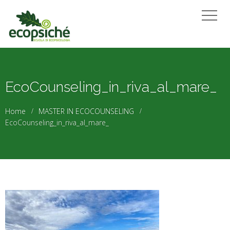
EcoCounseling_in_riva_al_mare_
Home
MASTER IN ECOCOUNSELING
EcoCounseling_in_riva_al_mare_