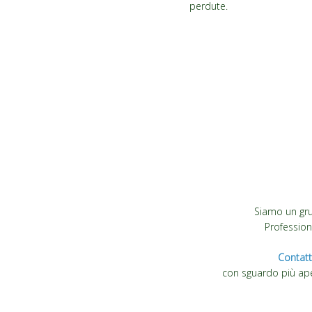
perdute.
Siamo un gr
Professioni
Contatt
con sguardo più ape