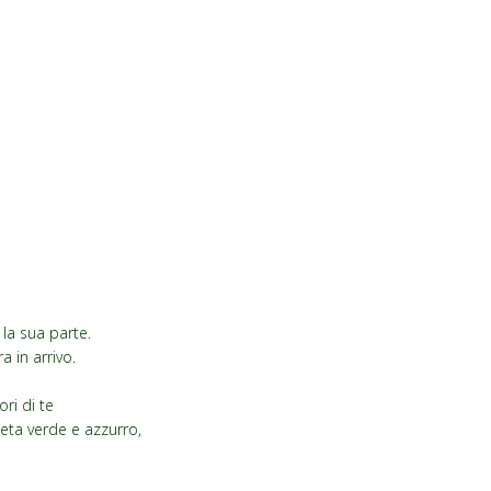
 la sua parte.
a in arrivo.
ri di te
eta verde e azzurro,