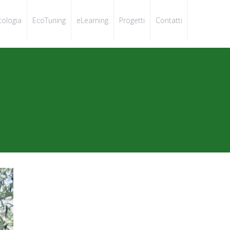
cologia
EcoTuning
eLearning
Progetti
Contatti