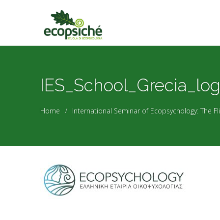
IES_School_Grecia_lo
Home
International Seminar of Ecopsychology: The Fl