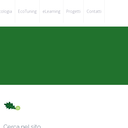
cologia
EcoTuning
eLearning
Progetti
Contatti
Cerca nel sito