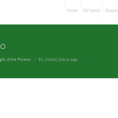
Home
Chi Siamo
Ecopsi
go
ight of the Phoenix
IES_School_Grecia_logo