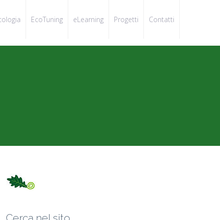
cologia
EcoTuning
eLearning
Progetti
Contatti
Cerca nel sito