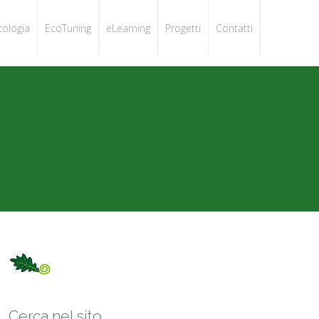
cologia
EcoTuning
eLearning
Progetti
Contatti
Cerca nel sito