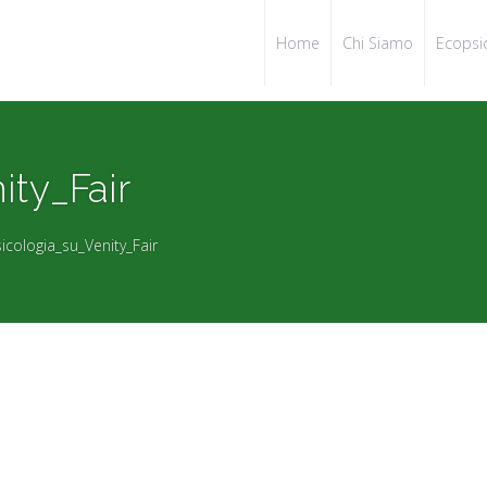
Home
Chi Siamo
Ecopsi
ity_Fair
icologia_su_Venity_Fair