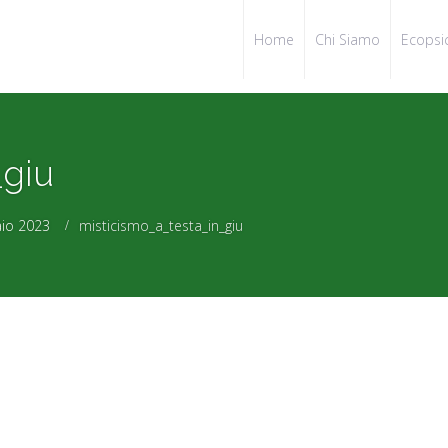
Home
Chi Siamo
Ecopsi
_giu
aio 2023
misticismo_a_testa_in_giu