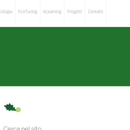
cologia
EcoTuning
eLearning
Progetti
Contatti
Cerca nel sito