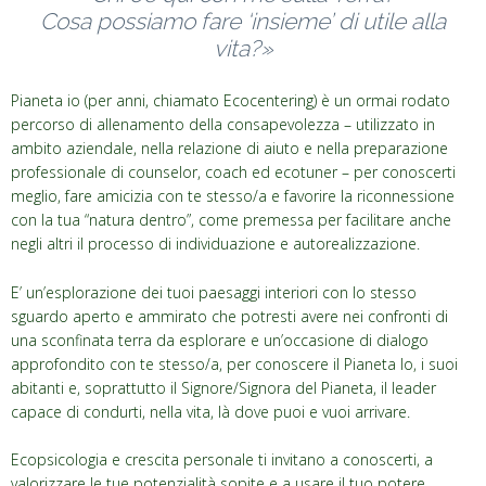
Cosa possiamo fare ‘insieme’ di utile alla
vita?»
Pianeta io (per anni, chiamato Ecocentering) è un ormai rodato
percorso di allenamento della consapevolezza – utilizzato in
ambito aziendale, nella relazione di aiuto e nella preparazione
professionale di counselor, coach ed ecotuner – per conoscerti
meglio, fare amicizia con te stesso/a e favorire la riconnessione
con la tua “natura dentro”, come premessa per facilitare anche
negli altri il processo di individuazione e autorealizzazione.
E’ un’esplorazione dei tuoi paesaggi interiori con lo stesso
sguardo aperto e ammirato che potresti avere nei confronti di
una sconfinata terra da esplorare e un’occasione di dialogo
approfondito con te stesso/a, per conoscere il Pianeta Io, i suoi
abitanti e, soprattutto il Signore/Signora del Pianeta, il leader
capace di condurti, nella vita, là dove puoi e vuoi arrivare.
Ecopsicologia e crescita personale ti invitano a conoscerti, a
valorizzare le tue potenzialità sopite e a usare il tuo potere