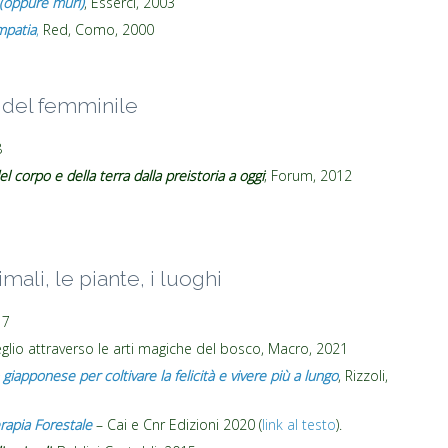
 (oppure muri)
, Esserci, 2003
empatia
,
Red, Como, 2000
 del femminile
8
del corpo e della terra dalla preistoria a oggi
; Forum, 2012
mali, le piante, i luoghi
17
veglio attraverso le arti magiche del bosco, Macro, 2021
iapponese per coltivare la felicità e vivere più a lungo
, Rizzoli,
rapia Forestale
– Cai e Cnr Edizioni 2020 (
link al testo
).