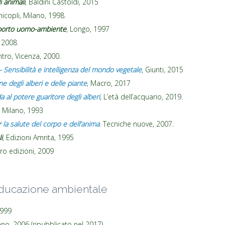
i animali
, Baldini Castoldi, 2015
nicopli, Milano, 1998.
pporto uomo-ambiente
, Longo, 1997
, 2008
ontro, Vicenza, 2000.
– Sensibilità e intelligenza del mondo vegetale
, Giunti, 2015
one degli alberi e delle piante
, Macro, 2017
da al potere guaritore degli alberi
, L’età dell’acquario, 2019.
, Milano, 1993
 la salute del corpo e dell’anima
. Tecniche nuove, 2007.
i
, Edizioni Amrita, 1995
ro edizioni, 2009
ducazione ambientale
1999
ilano, 2006 (ripubblicato nel 2017)