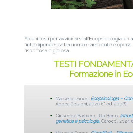
Alcuni testi per avvicinarsi all’Ecopsicologia,
un 
l’interdipendenza tra uomo e ambiente e opera, i
rispettosa e gioiosa.
TESTI FONDAMENTALI
Formazione in Ec
Marcella Danon,
Ecopsicologia – Com
Aboca Edizioni, 2020 (1° ed. 2006).
Giuseppe Barbiero, Rita Berto,
Introd
genetica e psicologia
, Carocci, 2024 (
Marcella Danon,
Clorofillati – Ritorna