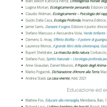
Marc Bekoff e Jessica Pierce,
L’intelligenza morale degl
Luigina Mortari,
Ecologicamente pensando
, Edizioni U
Claudio Widman,
Ecologicamente – Psicologia del ra
Guido Dalla Casa,
Ecologia Profonda
, Arianna Editrice
Jamie Sams,
Danzare il sogno
, Edizioni il punto d’inc
Stefano Mancuso e Alessandra Viola,
Verde brillante 
Clemens G. Arvay,
Effetto Biofilia – Il potere di guarigi
Laurence Monce,
Il grande libro della silvoterapia, Gui
Rupert Sheldrake,
La rinascita della natura
, Corbaccio
Stefano Fusi,
Spirito Naturale –
L’ecologia profonda per
Anne Givaudan, Daniel Meurois,
Il Popolo degli Anima-l
Marko Pogacnik,
Dichiarazione d’Amore alla Terra
, Mac
Andrea Staid,
La casa vivente
, Add, 2021
Educazione ed e
Mattew Fox,
Educare alla meraviglia
, Meridiana, Bari, 
Richard Louv,
L’ultimo bambino dei boschi
, Rizzoli, M