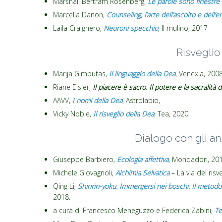
Marshall Bertram Rosenberg,
Le parole sono finestre
Marcella Danon,
Counseling, l’arte dell’ascolto e dell’
Laila Craighero,
Neuroni specchio
, Il mulino, 2017
Risveglio
Marija Gimbutas,
Il linguaggio della Dea
, Venexia, 200
Riane Eisler,
Il piacere è sacro. Il potere e la sacralità 
AAVV,
I nomi della Dea
, Astrolabio,
Vicky Noble,
Il risveglio della Dea
, Tea, 2020
Dialogo con gli ani
Giuseppe Barbiero,
Ecologia affettiva
, Mondadori, 20
Michele Giovagnoli,
Alchimia Selvatica
– La via del ris
Qing Li,
Shinrin-yoku. Immergersi nei boschi. Il metodo g
2018.
a cura di Francesco Meneguzzo e Federica Zabini,
Te