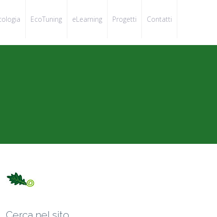
cologia
EcoTuning
eLearning
Progetti
Contatti
Cerca nel sito