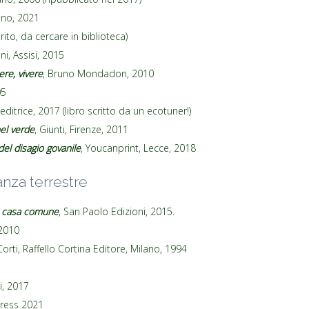
ano, 2021
rito, da cercare in biblioteca)
ni, Assisi, 2015
re, vivere
, Bruno Mondadori, 2010
05
editrice, 2017 (libro scritto da un ecotuner!)
nel verde
, Giunti, Firenze, 2011
el disagio govanile
, Youcanprint, Lecce, 2018
anza terrestre
la casa comune
, San Paolo Edizioni, 2015.
 2010
Corti, Raffello Cortina Editore, Milano, 1994
1
i, 2017
press 2021