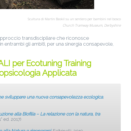
Scultura di Martin Baskil su un sentiero per bambini nel bosco
Church Tramway Museum, Derbyshire
approccio transdiscipliare che riconosce
n entrambi gli ambiti, per una sinergia consapevole,
 per Ecotuning Training
opsicologia Applicata
e sviluppare una nuova consapevolezza ecologica
,
uzione alla Biofilia – La relazione con la natura, tra
1° ed. 2017)
re alla Natura e rigenerarsi
, Feltrinelli, 2019