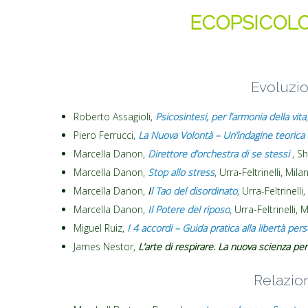
ECOPSICOLO
Evoluzi
Roberto Assagioli,
Psicosintesi, per l’armonia della vita
Piero Ferrucci,
La Nuova Volontà – Un’indagine teorica 
Marcella Danon,
Direttore d’orchestra di se stessi
, Sh
Marcella Danon,
Stop allo stress
, Urra-Feltrinelli, Mil
Marcella Danon,
I
l Tao del disordinato
, Urra-Feltrinell
Marcella Danon,
Il Potere del riposo
, Urra-Feltrinelli,
Miguel Ruiz,
I 4 accordi – Guida pratica alla libertà per
James Nestor,
L’arte di respirare. La nuova scienza pe
Relazio