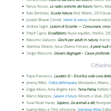
Renzo Rossin,
Le radici oniriche del futuro
, Nems, Mil
Italo Bertolasi,
Scuola Natura
, Red, Milano, 2010 (esau
Joseph Bharat Cornell,
Vivere la natura
, Ananda edizio
Andrea Segrè,
Lezioni di Ecostile — Consumare, cresce
Fritjof Capra,
Ecoalfabeto
, Nuovi equilibri, Viterbo, 20
Massimo Galiazzo,
Giochi per adulti in natura
, Aracne 
Alvertina Oliverio, Anna Oliverio Ferraris,
A piedi nudi 
Sergio Massone,
Giovani disgregati – Cause profonde d
Cittadin
Papa Francesco,
Laudato Sì –
Enciclica sulla cura del
Jeremy Rifkin,
Civiltà dell’empatia
, Mondadori, Milano,
Edgar Morin, Anne Brigitte Kern,
Terra-Patria,
Raffello 
Marco Manzoni,
Salvare il futuro
, Moretti e Vitali, 202
Yuval Noah Harari,
Sapiens. Da animali a dèi
, Bompian
Joanna Macy e Chris Johnstone,
Speranza Attiva
, Edit