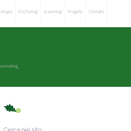
cologia
EcoTuning
eLearning
Progetti
Contatti
ounseling_
Cerca nel sito