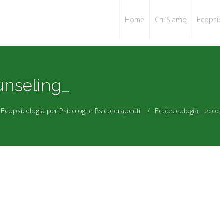
Home
Chi Siamo
Ecopsi
unseling_
Ecopsicologia per Psicologi e Psicoterapeuti
Ecopsicologia__ecoc