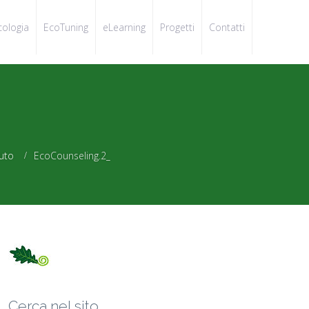
cologia
EcoTuning
eLearning
Progetti
Contatti
iuto
EcoCounseling.2_
Cerca nel sito