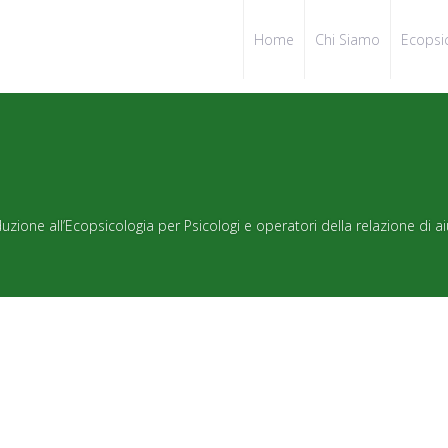
Home
Chi Siamo
Ecopsi
zione all’Ecopsicologia per Psicologi e operatori della relazione di a