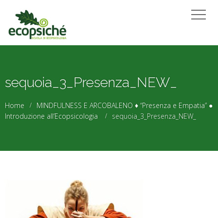
sequoia_3_Presenza_NEW_
Home
MINDFULNESS E ARCOBALENO ♦ “Presenza e Empatia” ●
Introduzione all’Ecopsicologia
sequoia_3_Presenza_NEW_