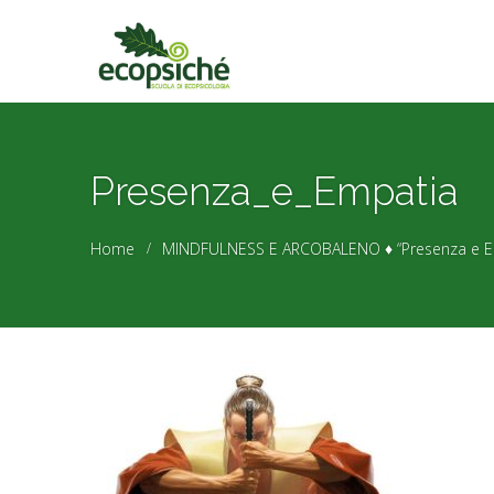
Presenza_e_Empatia
Home
MINDFULNESS E ARCOBALENO ♦ “Presenza e Empa