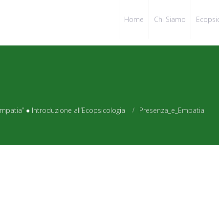
Home
Chi Siamo
Ecopsi
tia” ● Introduzione all’Ecopsicologia
Presenza_e_Empatia