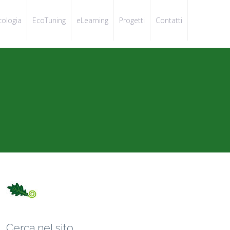
cologia
EcoTuning
eLearning
Progetti
Contatti
Cerca nel sito