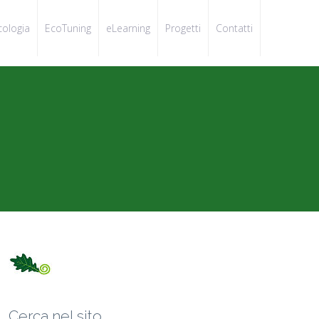
cologia
EcoTuning
eLearning
Progetti
Contatti
Cerca nel sito