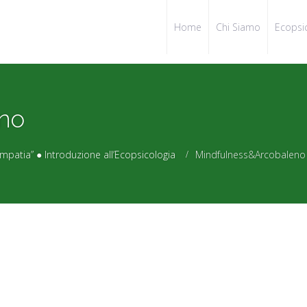
Home
Chi Siamo
Ecopsi
no
tia” ● Introduzione all’Ecopsicologia
Mindfulness&Arcobaleno