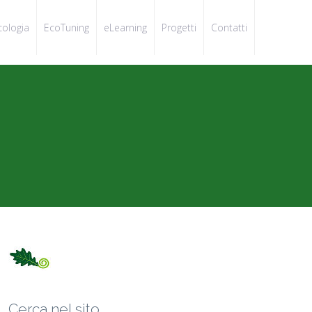
cologia
EcoTuning
eLearning
Progetti
Contatti
Cerca nel sito